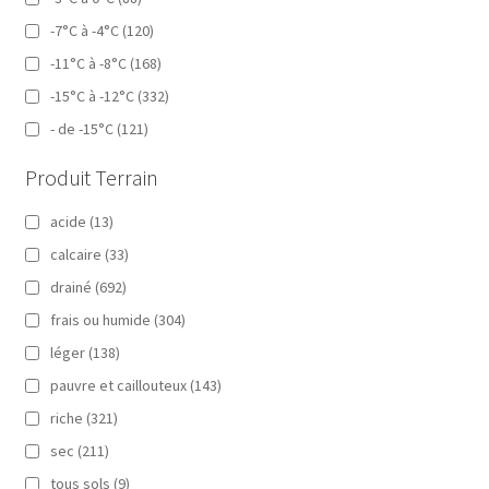
-7°C à -4°C
(120)
-11°C à -8°C
(168)
-15°C à -12°C
(332)
- de -15°C
(121)
Produit Terrain
acide
(13)
calcaire
(33)
drainé
(692)
frais ou humide
(304)
léger
(138)
pauvre et caillouteux
(143)
riche
(321)
sec
(211)
tous sols
(9)