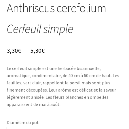
Conseils
Anthriscus cerefolium
L’emballage
Cerfeuil simple
Avis
Avis GOOGLE
Plage
3,30
€
–
5,30
€
de
Le cerfeuil simple est une herbacée bisannuelle,
prix :
aromatique, condimentaire, de 40 cm à 60 cm de haut. Les
3,30€
feuilles, vert clair, rappellent le persil mais sont plus
finement découpées. Leur arôme est délicat et la saveur
à
légèrement anisée. Les fleurs blanches en ombelles
5,30€
apparaissent de mai à août.
Diamètre du pot