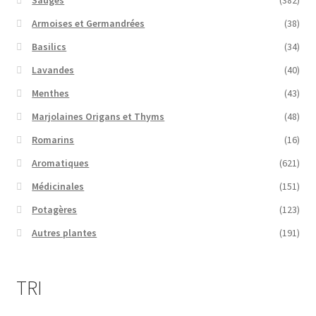
Sauges
(382)
Armoises et Germandrées
(38)
Basilics
(34)
Lavandes
(40)
Menthes
(43)
Marjolaines Origans et Thyms
(48)
Romarins
(16)
Aromatiques
(621)
Médicinales
(151)
Potagères
(123)
Autres plantes
(191)
TRI