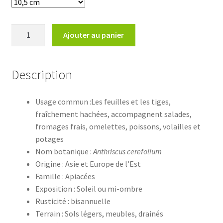
quantité
Ajouter au panier
de
Anthriscus
cerefolium
Description
Usage commun :Les feuilles et les tiges,
fraîchement hachées, accompagnent salades,
fromages frais, omelettes, poissons, volailles et
potages
Nom botanique :
Anthriscus cerefolium
Origine : Asie et Europe de l’Est
Famille : Apiacées
Exposition : Soleil ou mi-ombre
Rusticité : bisannuelle
Terrain : Sols légers, meubles, drainés