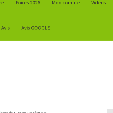
re
Foires 2026
Mon compte
Videos
Avis
Avis GOOGLE
ichage de 1–20 sur 191 résultats
1