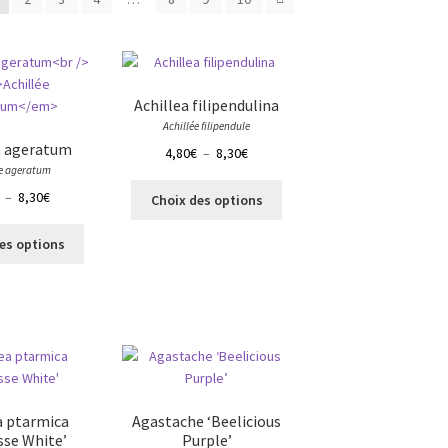
Achillea filipendulina
Achillée filipendule
a ageratum
Plage
4,80
€
–
8,30
€
ée ageratum
de
Ce
Plage
prix :
–
8,30
€
Choix des options
produit
de
4,80€
Ce
a
prix :
à
es options
produit
plusieurs
4,80€
8,30€
a
variations.
à
plusieurs
Les
8,30€
variations.
options
Les
peuvent
options
être
peuvent
choisies
être
sur
a ptarmica
Agastache ‘Beelicious
choisies
la
sse White’
Purple’