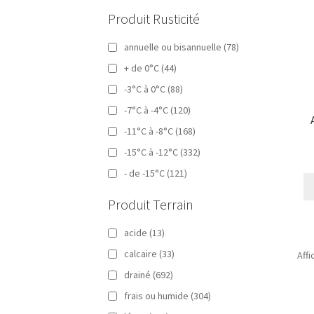
Produit Rusticité
annuelle ou bisannuelle
(78)
+ de 0°C
(44)
-3°C à 0°C
(88)
-7°C à -4°C
(120)
-11°C à -8°C
(168)
-15°C à -12°C
(332)
- de -15°C
(121)
Produit Terrain
acide
(13)
calcaire
(33)
Aff
drainé
(692)
frais ou humide
(304)