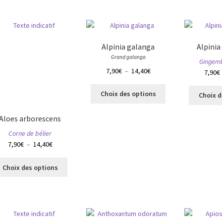
variations.
Les
Les
options
options
peuvent
peuvent
être
Alpinia galanga
Alpini
être
choisies
Grand galanga
choisies
Gingemb
sur
Plage
7,90
€
–
14,40
€
sur
7,90
€
la
de
la
page
Ce
prix :
page
Choix des options
du
Choix d
produit
7,90€
du
produit
a
à
produit
Aloes arborescens
plusieurs
14,40€
variations.
Corne de bélier
Les
Plage
7,90
€
–
14,40
€
options
de
Ce
peuvent
prix :
Choix des options
produit
être
7,90€
a
choisies
à
plusieurs
sur
14,40€
variations.
la
Les
page