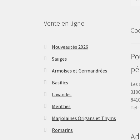
Vente en ligne
Co
Nouveautés 2026
Pou
Sauges
pé
Armoises et Germandrées
Basilics
Les 
3100
Lavandes
841
Menthes
Tel 
Marjolaines Origans et Thyms
Romarins
Ad