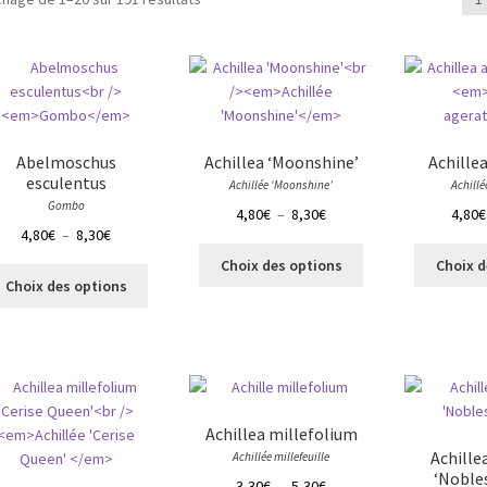
Abelmoschus
Achillea ‘Moonshine’
Achille
esculentus
Achillée ‘Moonshine’
Achill
Gombo
Plage
4,80
€
–
8,30
€
4,80
€
Plage
4,80
€
–
8,30
€
de
Ce
de
prix :
Choix des options
Choix d
Ce
produit
prix :
4,80€
Choix des options
produit
a
4,80€
à
a
plusieurs
à
8,30€
plusieurs
variations.
8,30€
variations.
Les
Les
options
options
peuvent
Achillea millefolium
peuvent
être
Achille
Achillée millefeuille
être
choisies
‘Noble
Plage
3,30
€
–
5,30
€