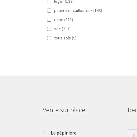
léger
(138)
pauvre et caillouteux
(143)
riche
(321)
sec
(211)
tous sols
(9)
Vente sur place
Re
La pépinière
Rech