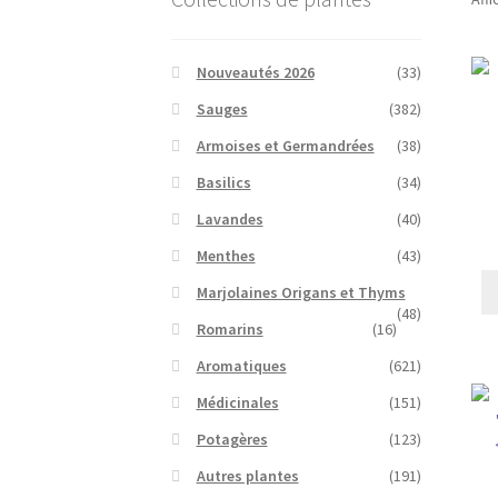
Nouveautés 2026
(33)
Sauges
(382)
Armoises et Germandrées
(38)
Basilics
(34)
Lavandes
(40)
Menthes
(43)
Marjolaines Origans et Thyms
(48)
Romarins
(16)
Aromatiques
(621)
Médicinales
(151)
Potagères
(123)
Autres plantes
(191)