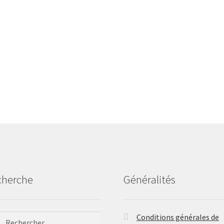
choisies
sur
la
page
du
produit
cherche
Généralités
ercher :
Conditions générales de