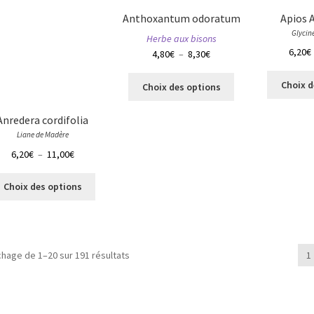
options
du
Anthoxantum odoratum
Apios 
peuvent
produit
Glycin
Herbe aux bisons
être
6,20
€
Plage
4,80
€
–
8,30
€
choisies
de
sur
Ce
prix :
Choix d
la
Choix des options
produit
4,80€
page
a
à
du
Anredera cordifolia
plusieurs
8,30€
produit
Liane de Madère
variations.
Plage
6,20
€
–
11,00
€
Les
de
options
Ce
prix :
Choix des options
peuvent
produit
6,20€
être
a
à
choisies
plusieurs
11,00€
sur
variations.
la
ichage de 1–20 sur 191 résultats
1
Les
page
options
du
peuvent
produit
être