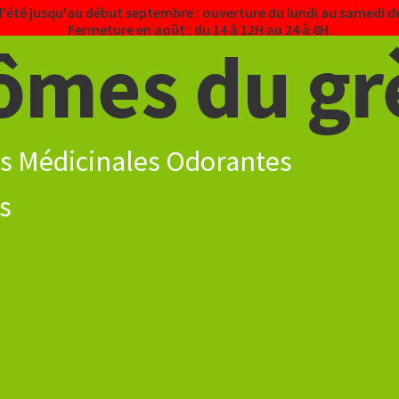
d'été jusqu'au début septembre : ouverture du lundi au samedi de
Fermeture en août : du 14 à 12H au 24 à 8H.
ômes du gr
s Médicinales Odorantes