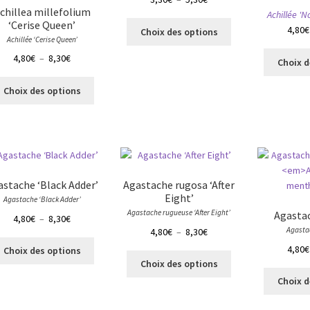
choisies
sur
chillea millefolium
de
Achillée '
sur
la
‘Cerise Queen’
Ce
prix :
4,80
€
Choix des options
la
page
produit
Achillée ‘Cerise Queen’
3,30€
page
du
a
Plage
4,80
€
–
8,30
€
à
Choix d
du
produit
plusieurs
de
5,30€
produit
Ce
variations.
prix :
Choix des options
produit
Les
4,80€
a
options
à
plusieurs
peuvent
8,30€
variations.
être
Les
choisies
options
sur
astache ‘Black Adder’
Agastache rugosa ‘After
peuvent
la
Eight’
Agastache ‘Black Adder’
être
page
Agastache rugueuse ‘After Eight’
Agasta
Plage
4,80
€
–
8,30
€
choisies
du
Plage
Agasta
4,80
€
–
8,30
€
de
sur
produit
Ce
de
prix :
4,80
€
Choix des options
la
Ce
produit
prix :
4,80€
Choix des options
page
produit
a
4,80€
à
Choix d
du
a
plusieurs
à
8,30€
produit
plusieurs
variations.
8,30€