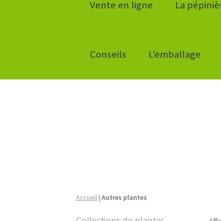
Vente en ligne
La pépiniè
Conseils
L’emballage
Accueil
|
Autres plantes
Collections de plantes
Aff