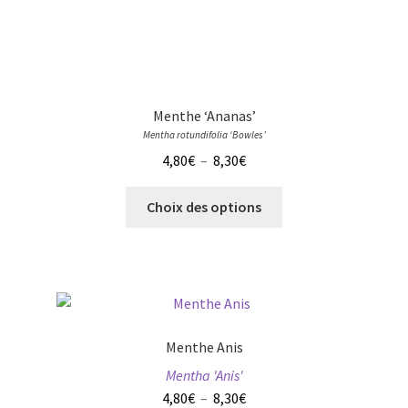
être
choisies
sur
la
page
Menthe ‘Ananas’
du
Mentha rotundifolia ‘Bowles’
produit
Plage
4,80
€
–
8,30
€
de
Ce
prix :
Choix des options
produit
4,80€
a
à
plusieurs
8,30€
variations.
Les
options
Menthe Anis
peuvent
Mentha 'Anis'
être
Plage
4,80
€
–
8,30
€
choisies