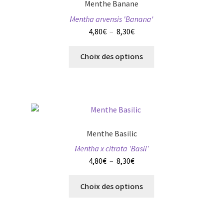
Menthe Banane
peuvent
Mentha arvensis 'Banana'
être
Plage
4,80
€
–
8,30
€
choisies
de
sur
Ce
prix :
Choix des options
la
produit
4,80€
page
a
à
du
plusieurs
8,30€
produit
variations.
Les
options
Menthe Basilic
peuvent
Mentha x citrata 'Basil'
être
Plage
4,80
€
–
8,30
€
choisies
de
sur
Ce
prix :
Choix des options
la
produit
4,80€
page
a
à
du
plusieurs
8,30€