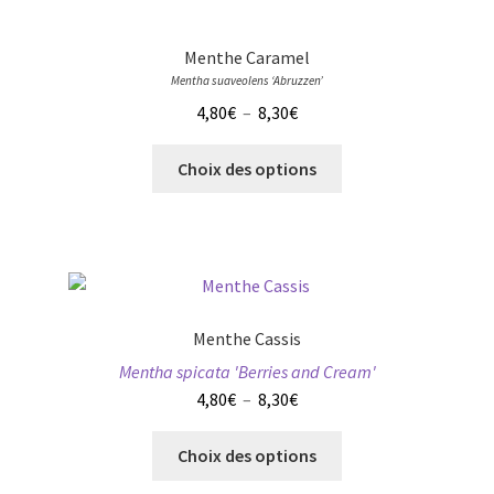
la
page
Menthe Caramel
du
Mentha suaveolens ‘Abruzzen’
produit
Plage
4,80
€
–
8,30
€
de
Ce
prix :
Choix des options
produit
4,80€
a
à
plusieurs
8,30€
variations.
Les
options
Menthe Cassis
peuvent
Mentha spicata 'Berries and Cream'
être
Plage
4,80
€
–
8,30
€
choisies
de
sur
Ce
prix :
Choix des options
la
produit
4,80€
page