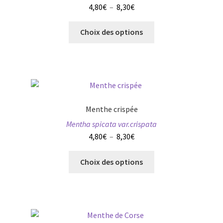
Plage
4,80
€
–
8,30
€
choisies
de
sur
Ce
prix :
Choix des options
la
produit
4,80€
page
a
à
du
plusieurs
8,30€
produit
variations.
Les
options
Menthe crispée
peuvent
Mentha spicata var.crispata
être
Plage
4,80
€
–
8,30
€
choisies
de
sur
Ce
prix :
Choix des options
la
produit
4,80€
page
a
à
du
plusieurs
8,30€
produit
variations.
Les