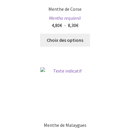
options
Menthe de Corse
peuvent
Mentha requienii
être
Plage
4,80
€
–
8,30
€
choisies
de
sur
Ce
prix :
Choix des options
la
produit
4,80€
page
a
à
du
plusieurs
8,30€
produit
variations.
Les
options
peuvent
être
choisies
sur
la
page
Menthe de Malaygues