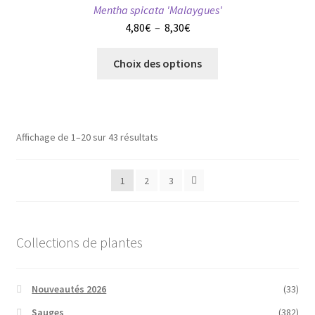
du
Mentha spicata 'Malaygues'
produit
Plage
4,80
€
–
8,30
€
de
Ce
prix :
Choix des options
produit
4,80€
a
à
plusieurs
8,30€
variations.
Affichage de 1–20 sur 43 résultats
Les
options
peuvent
1
2
3
être
choisies
sur
Collections de plantes
la
page
du
Nouveautés 2026
(33)
produit
Sauges
(382)