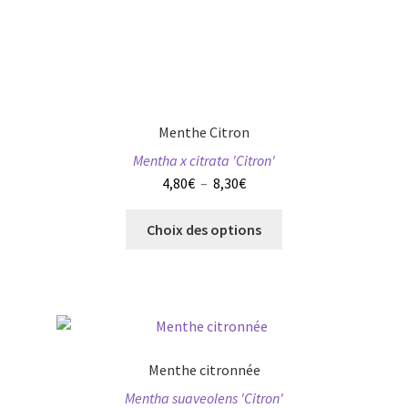
peuvent
être
choisies
sur
la
page
Menthe Citron
du
Mentha x citrata 'Citron'
produit
Plage
4,80
€
–
8,30
€
de
Ce
prix :
Choix des options
produit
4,80€
a
à
plusieurs
8,30€
variations.
Les
options
Menthe citronnée
peuvent
Mentha suaveolens 'Citron'
être