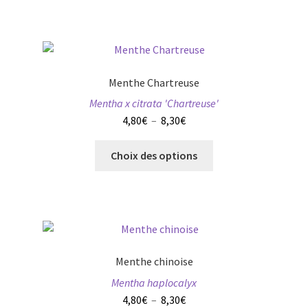
a
à
du
plusieurs
8,30€
produit
variations.
Les
options
Menthe Chartreuse
peuvent
Mentha x citrata 'Chartreuse'
être
Plage
4,80
€
–
8,30
€
choisies
de
sur
Ce
prix :
Choix des options
la
produit
4,80€
page
a
à
du
plusieurs
8,30€
produit
variations.
Les
options
Menthe chinoise
peuvent
Mentha haplocalyx
être
Plage
4,80
€
–
8,30
€
choisies