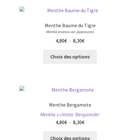
produit
variations.
Les
options
Menthe Baume du Tigre
peuvent
Mentha arvensis var. piperascens
être
Plage
4,80
€
–
8,30
€
choisies
de
sur
Ce
prix :
Choix des options
la
produit
4,80€
page
a
à
du
plusieurs
8,30€
produit
variations.
Les
options
Menthe Bergamote
peuvent
Mentha x citrata 'Bergamote'
être
Plage
4,80
€
–
8,30
€
choisies
de
sur
Ce
prix :
Choix des options
la