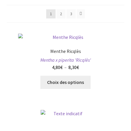
Conseils
1
2
3
L’emballage
Avis
Menthe Ricqlès
Avis GOOGLE
Mentha x piperita 'Ricqlès'
Plage
4,80
€
–
8,30
€
de
Ce
prix :
Choix des options
produit
4,80€
a
à
plusieurs
8,30€
variations.
Les
options
peuvent