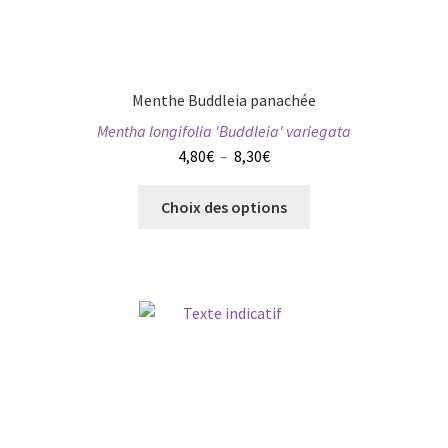
choisies
sur
la
page
Menthe Buddleia panachée
du
Mentha longifolia 'Buddleia' variegata
produit
Plage
4,80
€
–
8,30
€
de
Ce
prix :
Choix des options
produit
4,80€
a
à
plusieurs
8,30€
variations.
Les
options
peuvent
être
choisies
sur