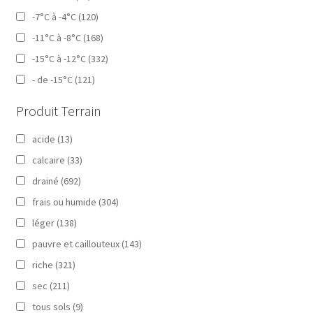
-7°C à -4°C
(120)
-11°C à -8°C
(168)
-15°C à -12°C
(332)
- de -15°C
(121)
Produit Terrain
acide
(13)
calcaire
(33)
drainé
(692)
frais ou humide
(304)
léger
(138)
pauvre et caillouteux
(143)
riche
(321)
sec
(211)
tous sols
(9)