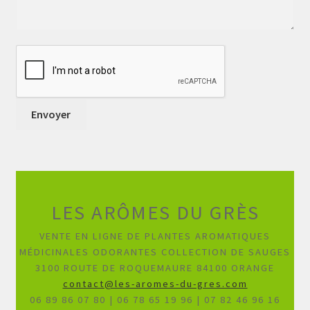
LES ARÔMES DU GRÈS
VENTE EN LIGNE DE PLANTES AROMATIQUES
MÉDICINALES ODORANTES COLLECTION DE SAUGES
3100 ROUTE DE ROQUEMAURE 84100 ORANGE
contact@les-aromes-du-gres.com
06 89 86 07 80 | 06 78 65 19 96 | 07 82 46 96 16