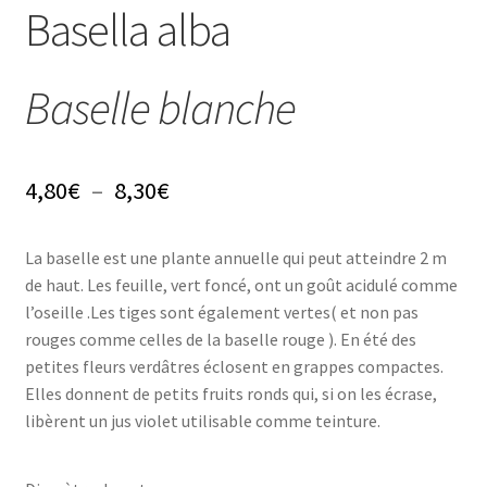
Conseils
Basella alba
L’emballage
Baselle blanche
Avis
Avis GOOGLE
Plage
4,80
€
–
8,30
€
de
La baselle est une plante annuelle qui peut atteindre 2 m
prix :
de haut. Les feuille, vert foncé, ont un goût acidulé comme
4,80€
l’oseille .Les tiges sont également vertes( et non pas
rouges comme celles de la baselle rouge ). En été des
à
petites fleurs verdâtres éclosent en grappes compactes.
8,30€
Elles donnent de petits fruits ronds qui, si on les écrase,
libèrent un jus violet utilisable comme teinture.