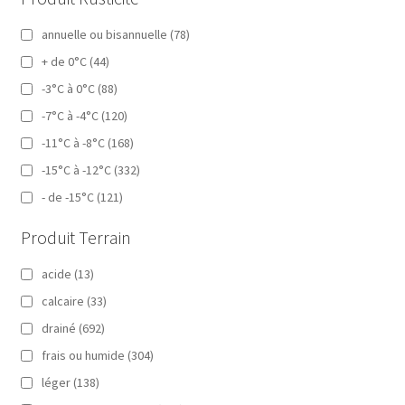
annuelle ou bisannuelle
(78)
+ de 0°C
(44)
-3°C à 0°C
(88)
-7°C à -4°C
(120)
-11°C à -8°C
(168)
-15°C à -12°C
(332)
- de -15°C
(121)
Produit Terrain
acide
(13)
calcaire
(33)
drainé
(692)
frais ou humide
(304)
léger
(138)