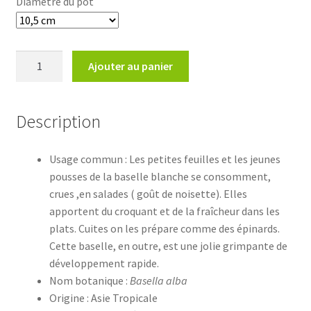
Diamètre du pot
quantité
Ajouter au panier
de
Basella
alba
Description
Usage commun : Les petites feuilles et les jeunes
pousses de la baselle blanche se consomment,
crues ,en salades ( goût de noisette). Elles
apportent du croquant et de la fraîcheur dans les
plats. Cuites on les prépare comme des épinards.
Cette baselle, en outre, est une jolie grimpante de
développement rapide.
Nom botanique :
Basella alba
Origine : Asie Tropicale