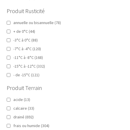
Produit Rusticité
annuelle ou bisannuelle
(78)
+ de 0°C
(44)
-3°C à 0°C
(88)
-7°C à -4°C
(120)
-11°C à -8°C
(168)
-15°C à -12°C
(332)
- de -15°C
(121)
Produit Terrain
acide
(13)
calcaire
(33)
drainé
(692)
frais ou humide
(304)