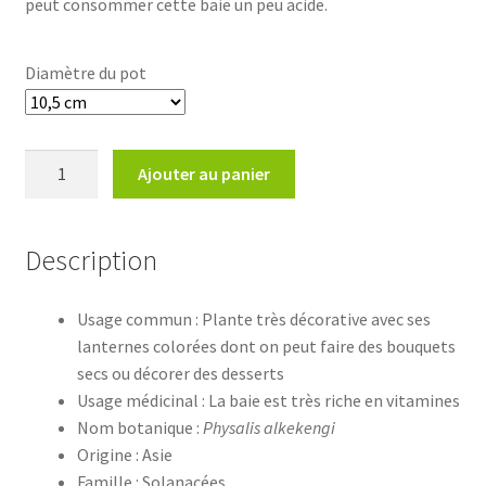
peut consommer cette baie un peu acide.
Diamètre du pot
quantité
Ajouter au panier
de
Physalis
alkekengi
Description
Usage commun : Plante très décorative avec ses
lanternes colorées dont on peut faire des bouquets
secs ou décorer des desserts
Usage médicinal : La baie est très riche en vitamines
Nom botanique :
Physalis alkekengi
Origine : Asie
Famille : Solanacées