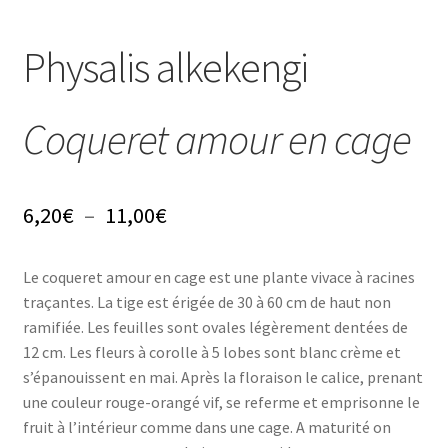
Conseils
Physalis alkekengi
L’emballage
Coqueret amour en cage
Avis
Avis GOOGLE
Plage
6,20
€
–
11,00
€
de
Le coqueret amour en cage est une plante vivace à racines
prix :
traçantes. La tige est érigée de 30 à 60 cm de haut non
6,20€
ramifiée. Les feuilles sont ovales légèrement dentées de
12 cm. Les fleurs à corolle à 5 lobes sont blanc crème et
à
s’épanouissent en mai. Après la floraison le calice, prenant
11,00€
une couleur rouge-orangé vif, se referme et emprisonne le
fruit à l’intérieur comme dans une cage. A maturité on