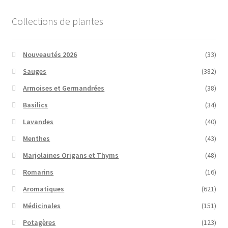
Collections de plantes
Nouveautés 2026
(33)
Sauges
(382)
Armoises et Germandrées
(38)
Basilics
(34)
Lavandes
(40)
Menthes
(43)
Marjolaines Origans et Thyms
(48)
Romarins
(16)
Aromatiques
(621)
Médicinales
(151)
Potagères
(123)