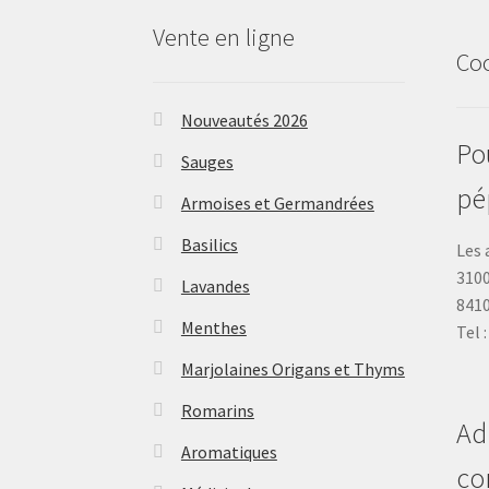
Vente en ligne
Co
Nouveautés 2026
Pou
Sauges
pé
Armoises et Germandrées
Basilics
Les 
3100
Lavandes
841
Menthes
Tel 
Marjolaines Origans et Thyms
Romarins
Ad
Aromatiques
co