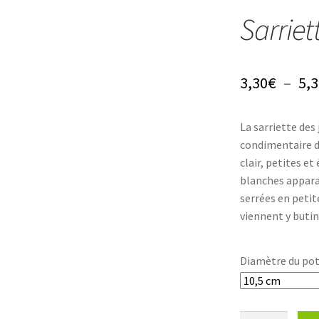
Sarriet
3,30
€
–
5,3
La sarriette des
condimentaire de
clair, petites e
blanches apparais
serrées en peti
viennent y butin
Diamètre du po