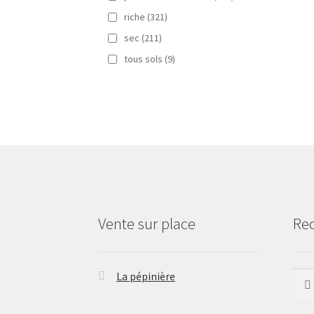
riche
(321)
sec
(211)
tous sols
(9)
Vente sur place
Re
La pépinière
Rech