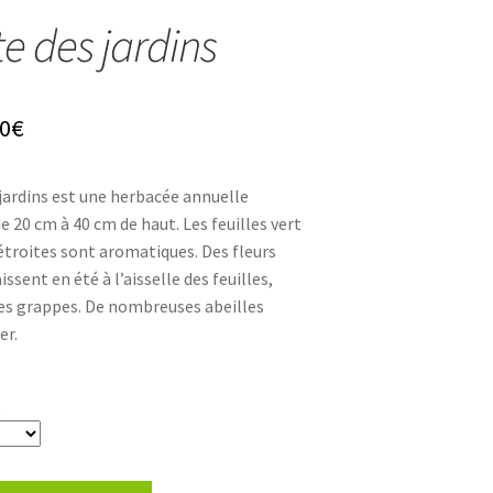
te des jardins
Plage
0
€
de
 jardins est une herbacée annuelle
prix :
 20 cm à 40 cm de haut. Les feuilles vert
3,30€
t étroites sont aromatiques. Des fleurs
sent en été à l’aisselle des feuilles,
à
tes grappes. De nombreuses abeilles
5,30€
er.
t