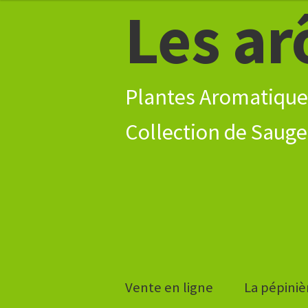
Les ar
Aller
Aller
3,30€
à
au
à
la
contenu
5,30€
navigation
Plantes Aromatique
Vente en ligne
La pépiniè