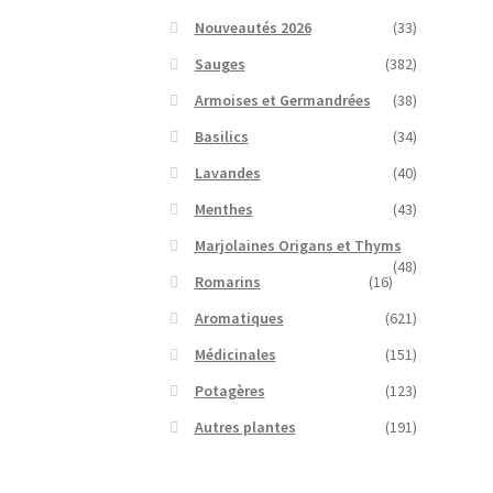
Nouveautés 2026
(33)
Sauges
(382)
Armoises et Germandrées
(38)
Basilics
(34)
Lavandes
(40)
Menthes
(43)
Marjolaines Origans et Thyms
(48)
Romarins
(16)
Aromatiques
(621)
Médicinales
(151)
Potagères
(123)
Autres plantes
(191)