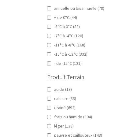
annuelle ou bisannuelle
(78)
+ de 0°C
(44)
-3°C à 0°C
(88)
-7°C à -4°C
(120)
-11°C à -8°C
(168)
-15°C à -12°C
(332)
- de -15°C
(121)
Produit Terrain
acide
(13)
calcaire
(33)
drainé
(692)
frais ou humide
(304)
léger
(138)
pauvre et caillouteux
(143)