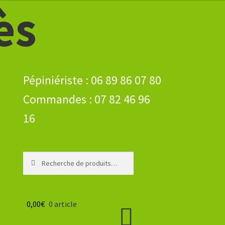
ès
Recherche
Recherche
pour :
0,00
€
0 article