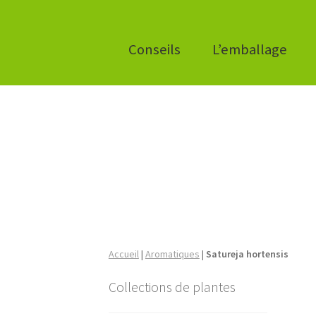
Conseils
L’emballage
Accueil
|
Aromatiques
|
Satureja hortensis
Collections de plantes