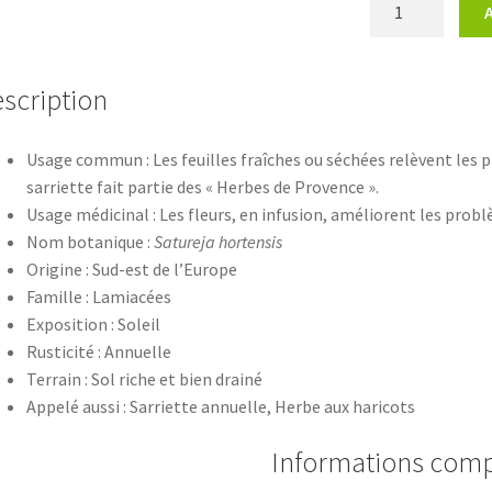
quantité
de
Satureja
hortensis
scription
Usage commun : Les feuilles fraîches ou séchées relèvent les pla
sarriette fait partie des « Herbes de Provence ».
Usage médicinal : Les fleurs, en infusion, améliorent les prob
Nom botanique :
Satureja hortensis
Origine : Sud-est de l’Europe
Famille : Lamiacées
Exposition : Soleil
Rusticité : Annuelle
Terrain : Sol riche et bien drainé
Appelé aussi : Sarriette annuelle, Herbe aux haricots
Informations com