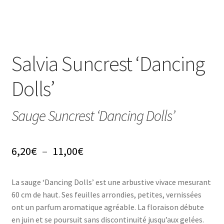
Conseils
L’emballage
Avis
Salvia Suncrest ‘Dancing
Dolls’
Avis GOOGLE
Sauge Suncrest ‘Dancing Dolls’
Plage
6,20
€
–
11,00
€
de
La sauge ‘Dancing Dolls’ est une arbustive vivace mesurant
prix :
60 cm de haut. Ses feuilles arrondies, petites, vernissées
6,20€
ont un parfum aromatique agréable. La floraison débute
en juin et se poursuit sans discontinuité jusqu’aux gelées.
à