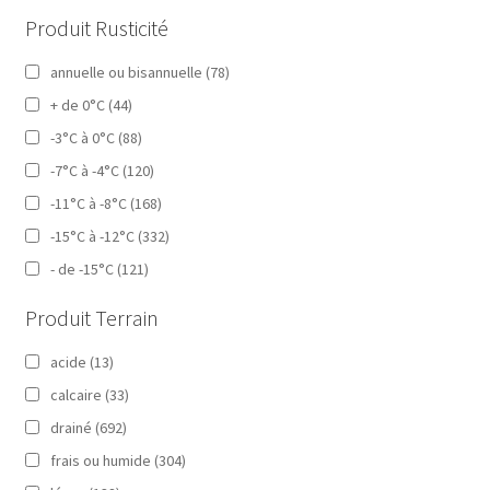
Produit Rusticité
annuelle ou bisannuelle
(78)
+ de 0°C
(44)
-3°C à 0°C
(88)
-7°C à -4°C
(120)
-11°C à -8°C
(168)
-15°C à -12°C
(332)
- de -15°C
(121)
Produit Terrain
acide
(13)
calcaire
(33)
drainé
(692)
frais ou humide
(304)