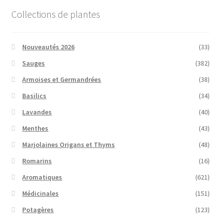
Collections de plantes
Nouveautés 2026
(33)
Sauges
(382)
Armoises et Germandrées
(38)
Basilics
(34)
Lavandes
(40)
Menthes
(43)
Marjolaines Origans et Thyms
(48)
Romarins
(16)
Aromatiques
(621)
Médicinales
(151)
Potagères
(123)