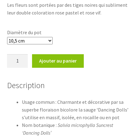
Les fleurs sont portées par des tiges noires qui subliment
11,00€
leur double coloration rose pastel et rose vif.
Diamètre du pot
quantité
Ajouter au panier
de
Salvia
Suncrest
Description
'Dancing
Dolls'Sauge
Usage commun : Charmante et décorative par sa
Suncrest
superbe floraison bicolore la sauge ‘Dancing Dolls’
'Dancing
s’utilise en massif, isolée, en rocaille ou en pot
Dolls'
Nom botanique :
Salvia microphylla Suncrest
‘Dancing Dolls’