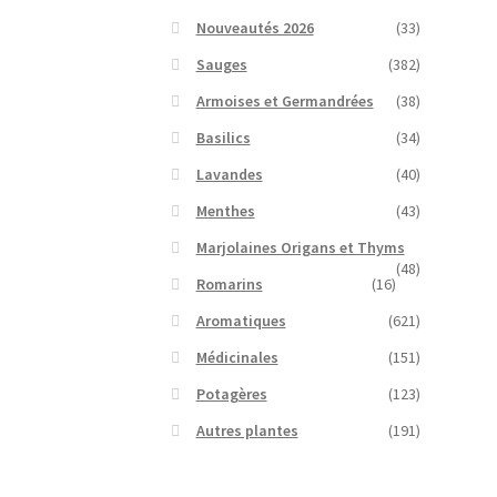
Nouveautés 2026
(33)
Sauges
(382)
Armoises et Germandrées
(38)
Basilics
(34)
Lavandes
(40)
Menthes
(43)
Marjolaines Origans et Thyms
(48)
Romarins
(16)
Aromatiques
(621)
Médicinales
(151)
Potagères
(123)
Autres plantes
(191)