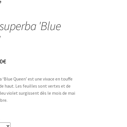
’
superba 'Blue
'
Plage
0
€
de
 ‘Blue Queen’ est une vivace en touffe
prix :
e haut. Les feuilles sont vertes et de
4,80€
leu violet surgissent dès le mois de mai
bre.
à
8,30€
t