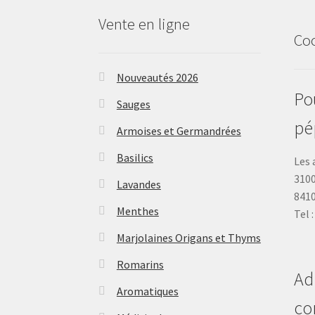
Vente en ligne
Co
Nouveautés 2026
Pou
Sauges
pé
Armoises et Germandrées
Basilics
Les 
3100
Lavandes
841
Menthes
Tel 
Marjolaines Origans et Thyms
Romarins
Ad
Aromatiques
co