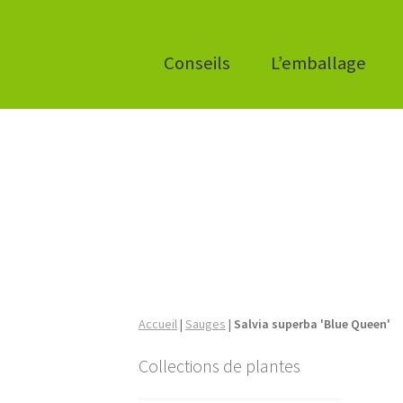
Conseils
L’emballage
Accueil
|
Sauges
|
Salvia superba 'Blue Queen'
Collections de plantes