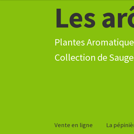
4,80€
Les ar
Aller
Aller
à
à
au
8,30€
la
contenu
navigation
Plantes Aromatique
Vente en ligne
La pépiniè