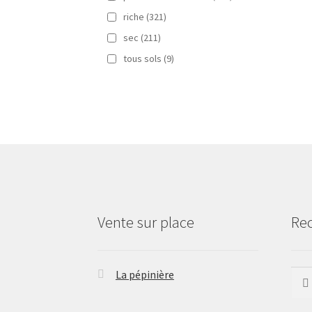
riche
(321)
sec
(211)
tous sols
(9)
Vente sur place
Re
La pépinière
Rech