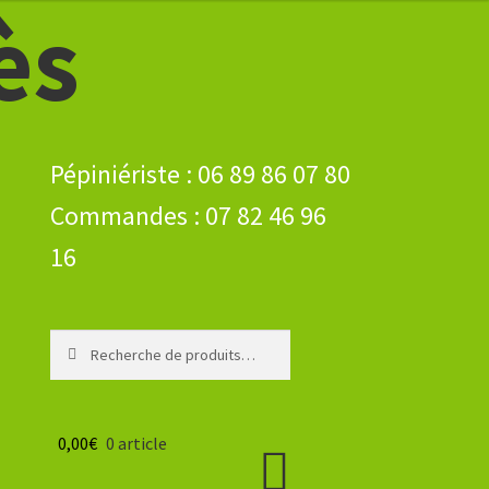
ès
Recherche
Recherche
pour :
0,00
€
0 article