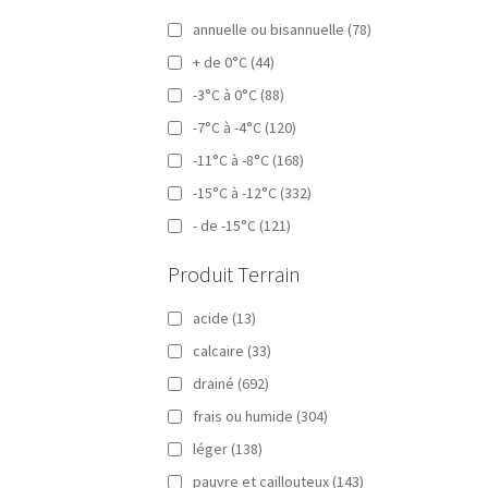
annuelle ou bisannuelle
(78)
+ de 0°C
(44)
-3°C à 0°C
(88)
-7°C à -4°C
(120)
-11°C à -8°C
(168)
-15°C à -12°C
(332)
- de -15°C
(121)
Produit Terrain
acide
(13)
calcaire
(33)
drainé
(692)
frais ou humide
(304)
léger
(138)
pauvre et caillouteux
(143)