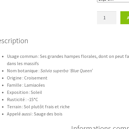
quantité
de
Salvia
superba
scription
'Blue
Queen'
Usage commun : Ses grandes hampes florales, dont on peut fa
dans les massifs
Nom botanique :
Salvia superba ‘Blue Queen’
Origine : Croisement
Famille : Lamiacées
Exposition : Soleil
Rusticité : -15°C
Terrain : Sol plutôt frais et riche
Appelé aussi : Sauge des bois
Informations com