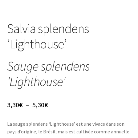
Conseils
Salvia splendens
L’emballage
‘Lighthouse’
Avis
Sauge splendens
Avis GOOGLE
'Lighthouse'
Plage
3,30
€
–
5,30
€
de
La sauge splendens ‘Lighthouse’ est une vivace dans son
prix :
pays d’origine, le Brésil, mais est cultivée comme annuelle
3,30€