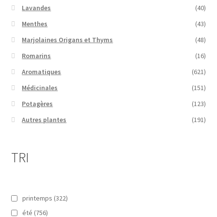
Lavandes
(40)
Menthes
(43)
Marjolaines Origans et Thyms
(48)
Romarins
(16)
Aromatiques
(621)
Médicinales
(151)
Potagères
(123)
Autres plantes
(191)
TRI
printemps
(322)
été
(756)