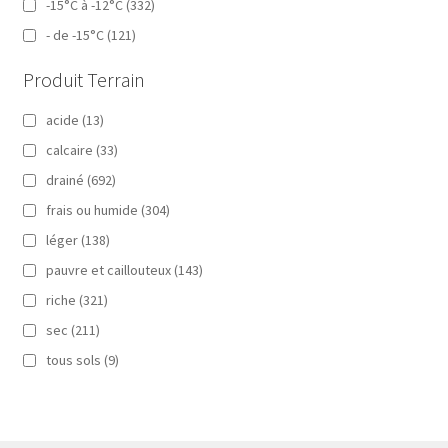
-15°C à -12°C
(332)
- de -15°C
(121)
Produit Terrain
acide
(13)
calcaire
(33)
drainé
(692)
frais ou humide
(304)
léger
(138)
pauvre et caillouteux
(143)
riche
(321)
sec
(211)
tous sols
(9)