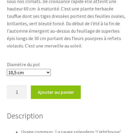
sous nos climats. De croissance rapide elle atteint une
hauteur 60 cm à maturité. C’est une plante herbacée
à
touffue dont ses tiges dressées portent des feuilles ovales,
5,30€
brillantes, vert bleuté foncé. Du début de l’été à la fin de
l’automne émergent au-dessus du feuillage de superbes
épis longs de 30 cm portant des fleurs pourpres à reflets
violacés. C’est une merveille au soleil.
Diamètre du pot
quantité
Ajouter au panier
de
Salvia
splendens
Description
'Lighthouse'
Usage commun : La sauge splendens ‘Lighthouse’