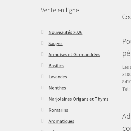
Vente en ligne
Co
Nouveautés 2026
Pou
Sauges
pé
Armoises et Germandrées
Basilics
Les 
3100
Lavandes
841
Menthes
Tel 
Marjolaines Origans et Thyms
Romarins
Ad
Aromatiques
co