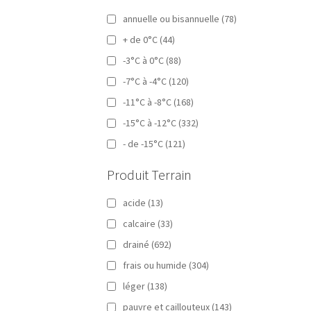
annuelle ou bisannuelle
(78)
+ de 0°C
(44)
-3°C à 0°C
(88)
-7°C à -4°C
(120)
-11°C à -8°C
(168)
-15°C à -12°C
(332)
- de -15°C
(121)
Produit Terrain
acide
(13)
calcaire
(33)
drainé
(692)
frais ou humide
(304)
léger
(138)
pauvre et caillouteux
(143)