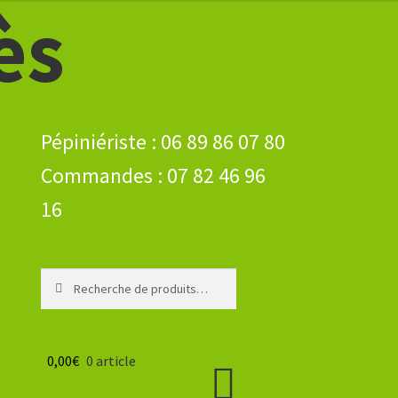
ès
Recherche
Recherche
pour :
0,00
€
0 article