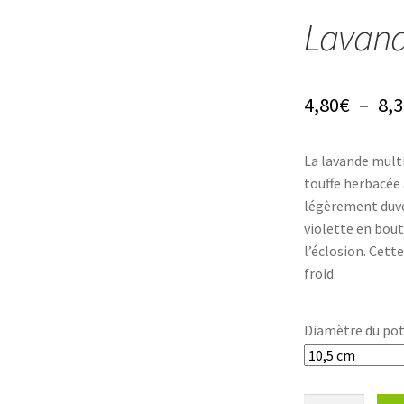
Lavand
4,80
€
–
8,3
La lavande multi
touffe herbacée 
légèrement duvet
violette en bou
l’éclosion. Cett
froid.
Diamètre du po