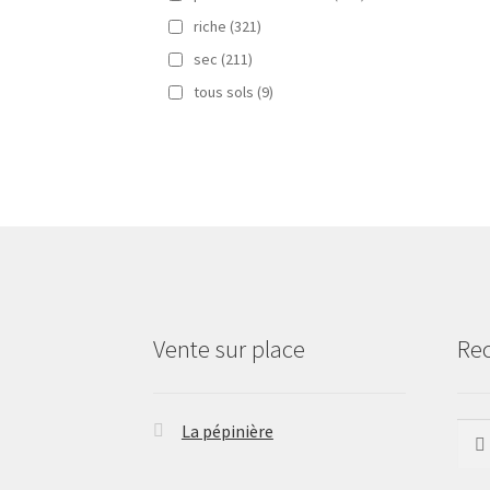
riche
(321)
sec
(211)
tous sols
(9)
Vente sur place
Re
La pépinière
Rech