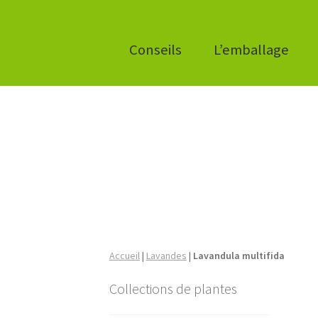
Conseils
L’emballage
Accueil
|
Lavandes
|
Lavandula multifida
Collections de plantes