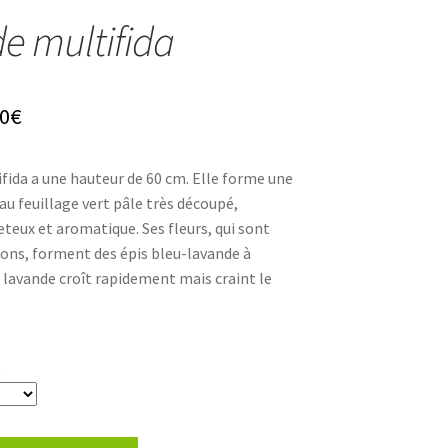
e multifida
Plage
0
€
de
fida a une hauteur de 60 cm. Elle forme une
prix :
au feuillage vert pâle très découpé,
4,80€
eux et aromatique. Ses fleurs, qui sont
tons, forment des épis bleu-lavande à
à
e lavande croît rapidement mais craint le
8,30€
t