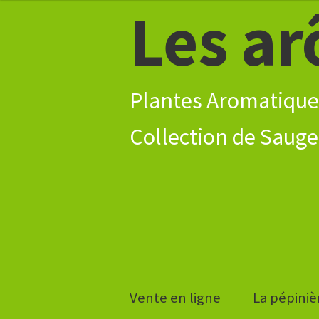
Les ar
Aller
Aller
4,80€
à
au
à
la
contenu
8,30€
navigation
Plantes Aromatique
Vente en ligne
La pépiniè