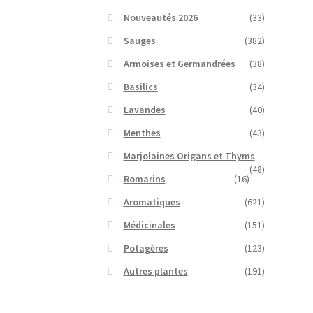
Nouveautés 2026
(33)
Sauges
(382)
Armoises et Germandrées
(38)
Basilics
(34)
Lavandes
(40)
Menthes
(43)
Marjolaines Origans et Thyms
(48)
Romarins
(16)
Aromatiques
(621)
Médicinales
(151)
Potagères
(123)
Autres plantes
(191)