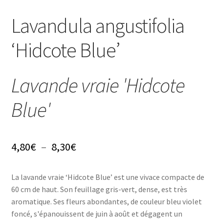
Conseils
Lavandula angustifolia
L’emballage
‘Hidcote Blue’
Avis
Lavande vraie 'Hidcote
Avis GOOGLE
Blue'
Plage
4,80
€
–
8,30
€
de
La lavande vraie ‘Hidcote Blue’ est une vivace compacte de
prix :
60 cm de haut. Son feuillage gris-vert, dense, est très
4,80€
aromatique. Ses fleurs abondantes, de couleur bleu violet
foncé, s'épanouissent de juin à août et dégagent un
à