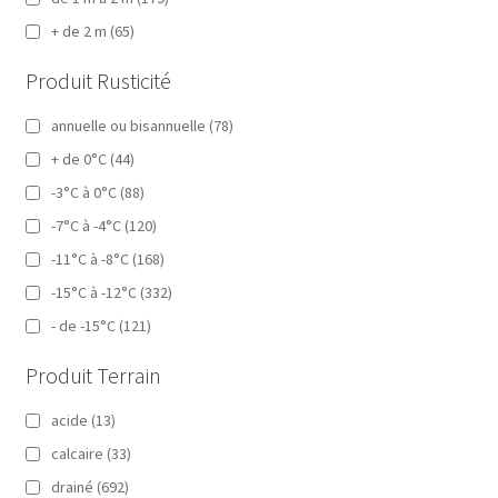
+ de 2 m
(65)
Produit Rusticité
annuelle ou bisannuelle
(78)
+ de 0°C
(44)
-3°C à 0°C
(88)
-7°C à -4°C
(120)
-11°C à -8°C
(168)
-15°C à -12°C
(332)
- de -15°C
(121)
Produit Terrain
acide
(13)
calcaire
(33)
drainé
(692)