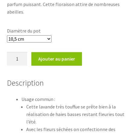
parfum puissant. Cette floraison attire de nombreuses
8,30€
abeilles.
Diamètre du pot
quantité
Ajouter au panier
de
Lavandula
angustifolia
Description
'Hidcote
Blue'
Usage commun :
Cette lavande très touffue se prête bien à la
réalisation de haies basses restant fleuries tout
l’été.
Avec les fleurs séchées on confectionne des