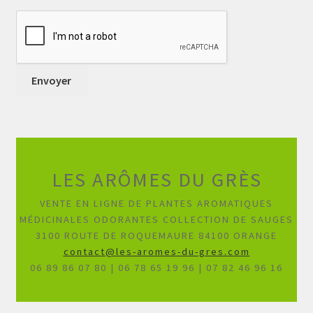
LES ARÔMES DU GRÈS
VENTE EN LIGNE DE PLANTES AROMATIQUES
MÉDICINALES ODORANTES COLLECTION DE SAUGES
3100 ROUTE DE ROQUEMAURE 84100 ORANGE
contact@les-aromes-du-gres.com
06 89 86 07 80 | 06 78 65 19 96 | 07 82 46 96 16