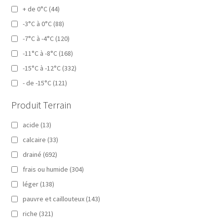
+ de 0°C
(44)
-3°C à 0°C
(88)
-7°C à -4°C
(120)
-11°C à -8°C
(168)
-15°C à -12°C
(332)
- de -15°C
(121)
Produit Terrain
acide
(13)
calcaire
(33)
drainé
(692)
frais ou humide
(304)
léger
(138)
pauvre et caillouteux
(143)
riche
(321)