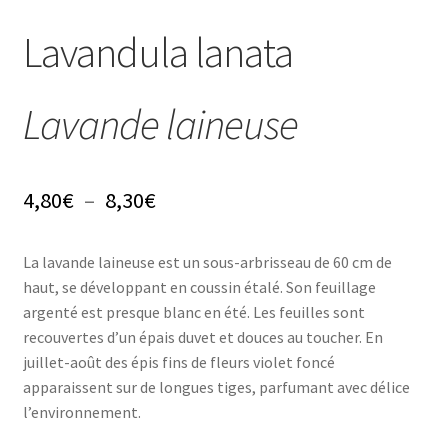
Conseils
Lavandula lanata
L’emballage
Avis
Lavande laineuse
Avis GOOGLE
Plage
4,80
€
–
8,30
€
de
La lavande laineuse est un sous-arbrisseau de 60 cm de
prix :
haut, se développant en coussin étalé. Son feuillage
4,80€
argenté est presque blanc en été. Les feuilles sont
recouvertes d’un épais duvet et douces au toucher. En
à
juillet-août des épis fins de fleurs violet foncé
8,30€
apparaissent sur de longues tiges, parfumant avec délice
l’environnement.