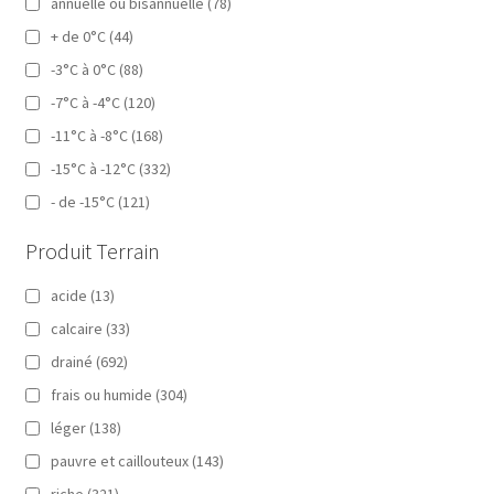
annuelle ou bisannuelle
(78)
+ de 0°C
(44)
-3°C à 0°C
(88)
-7°C à -4°C
(120)
-11°C à -8°C
(168)
-15°C à -12°C
(332)
- de -15°C
(121)
Produit Terrain
acide
(13)
calcaire
(33)
drainé
(692)
frais ou humide
(304)
léger
(138)
pauvre et caillouteux
(143)