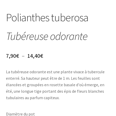
Conseils
Polianthes tuberosa
L’emballage
Tubéreuse odorante
Avis
Avis GOOGLE
Plage
7,90
€
–
14,40
€
de
La tubéreuse odorante est une plante vivace à tubercule
prix :
enterré. Sa hauteur peut être de 1 m. Les feuilles sont
7,90€
élancées et groupées en rosette basale d'où émerge, en
été, une longue tige portant des épis de fleurs blanches
à
tubulaires au parfum capiteux.
14,40€
Diamètre du pot