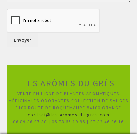
LES ARÔMES DU GRÈS
VENTE EN LIGNE DE PLANTES AROMATIQUES
MÉDICINALES ODORANTES COLLECTION DE SAUGES
3100 ROUTE DE ROQUEMAURE 84100 ORANGE
contact@les-aromes-du-gres.com
06 89 86 07 80 | 06 78 65 19 96 | 07 82 46 96 16