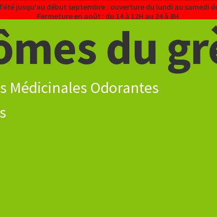
d'été jusqu'au début septembre : ouverture du lundi au samedi de
Fermeture en août : du 14 à 12H au 24 à 8H.
ômes du gr
s Médicinales Odorantes