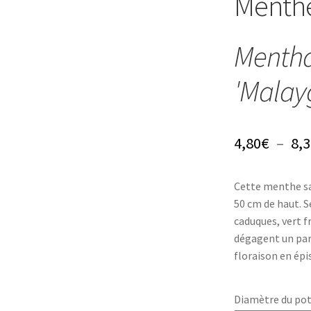
Menthe
Mentha
'Malay
4,80
€
–
8,3
Cette menthe sa
50 cm de haut. S
caduques, vert fr
dégagent un parf
floraison en épis
Diamètre du po