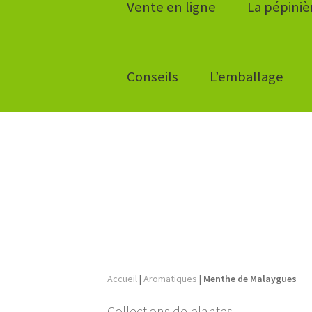
Vente en ligne
La pépiniè
Conseils
L’emballage
Accueil
|
Aromatiques
|
Menthe de Malaygues
Collections de plantes