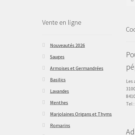
Vente en ligne
Co
Nouveautés 2026
Pou
Sauges
pé
Armoises et Germandrées
Basilics
Les 
3100
Lavandes
841
Menthes
Tel 
Marjolaines Origans et Thyms
Romarins
Ad