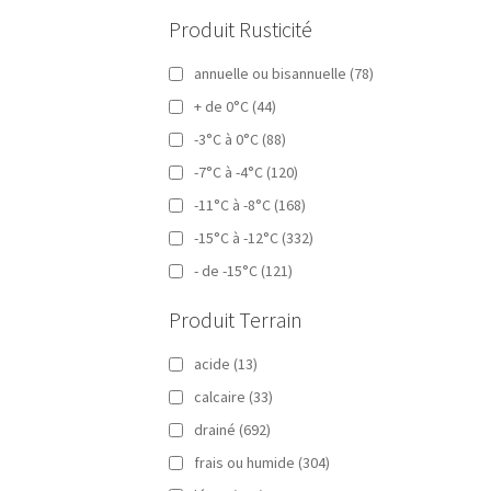
Produit Rusticité
annuelle ou bisannuelle
(78)
+ de 0°C
(44)
-3°C à 0°C
(88)
-7°C à -4°C
(120)
-11°C à -8°C
(168)
-15°C à -12°C
(332)
- de -15°C
(121)
Produit Terrain
acide
(13)
calcaire
(33)
drainé
(692)
frais ou humide
(304)