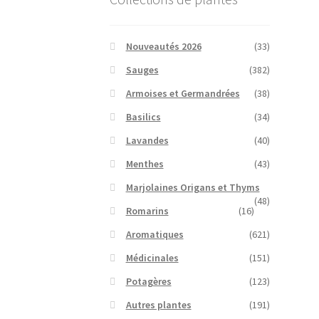
Nouveautés 2026
(33)
Sauges
(382)
Armoises et Germandrées
(38)
Basilics
(34)
Lavandes
(40)
Menthes
(43)
Marjolaines Origans et Thyms
(48)
Romarins
(16)
Aromatiques
(621)
Médicinales
(151)
Potagères
(123)
Autres plantes
(191)