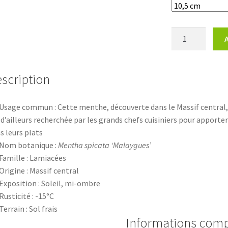
quantité
de
Menthe
de
scription
Malaygues
Usage commun : Cette menthe, découverte dans le Massif central, 
 d’ailleurs recherchée par les grands chefs cuisiniers pour apport
s leurs plats
Nom botanique :
Mentha spicata ‘Malaygues’
Famille : Lamiacées
Origine : Massif central
Exposition : Soleil, mi-ombre
Rusticité : -15°C
Terrain : Sol frais
Informations com