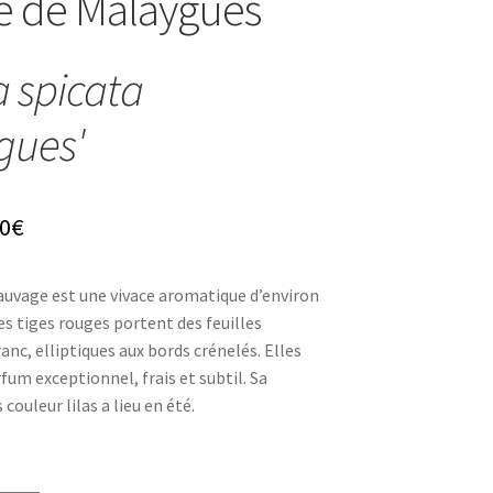
 de Malaygues
 spicata
gues'
Plage
0
€
de
uvage est une vivace aromatique d’environ
prix :
es tiges rouges portent des feuilles
4,80€
anc, elliptiques aux bords crénelés. Elles
um exceptionnel, frais et subtil. Sa
à
 couleur lilas a lieu en été.
8,30€
t