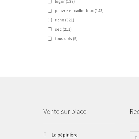
léger
(138)
pauvre et caillouteux
(143)
riche
(321)
sec
(211)
tous sols
(9)
Vente sur place
Re
La pépinière
Rech