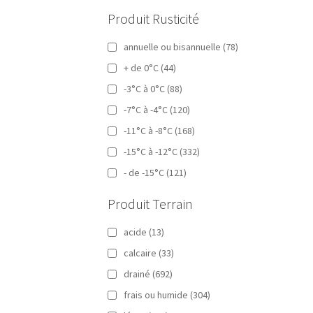
Produit Rusticité
annuelle ou bisannuelle
(78)
+ de 0°C
(44)
-3°C à 0°C
(88)
-7°C à -4°C
(120)
-11°C à -8°C
(168)
-15°C à -12°C
(332)
- de -15°C
(121)
Produit Terrain
acide
(13)
calcaire
(33)
drainé
(692)
frais ou humide
(304)