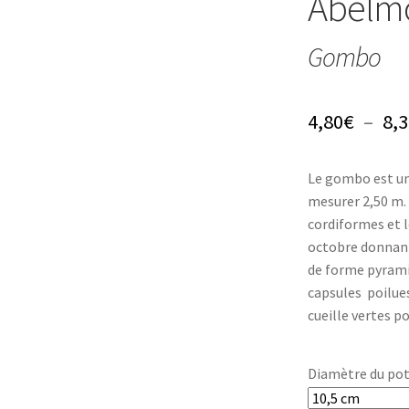
Abelmo
Gombo
4,80
€
–
8,3
Le gombo est un
mesurer 2,50 m. 
cordiformes et lo
octobre donnant 
de forme pyramid
capsules poilues
cueille vertes 
Diamètre du po