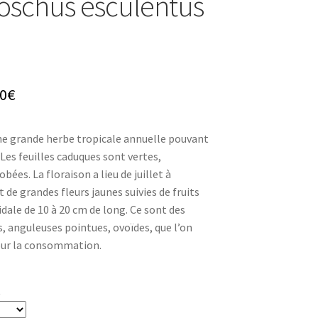
schus esculentus
Plage
0
€
de
e grande herbe tropicale annuelle pouvant
prix :
Les feuilles caduques sont vertes,
4,80€
bées. La floraison a lieu de juillet à
de grandes fleurs jaunes suivies de fruits
à
ale de 10 à 20 cm de long. Ce sont des
8,30€
, anguleuses pointues, ovoïdes, que l’on
pour la consommation.
t