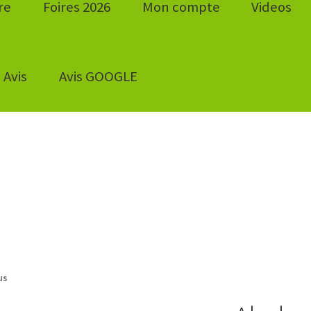
re
Foires 2026
Mon compte
Videos
Avis
Avis GOOGLE
us