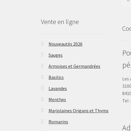
Vente en ligne
Co
Nouveautés 2026
Pou
Sauges
pé
Armoises et Germandrées
Basilics
Les 
3100
Lavandes
841
Menthes
Tel 
Marjolaines Origans et Thyms
Romarins
Ad