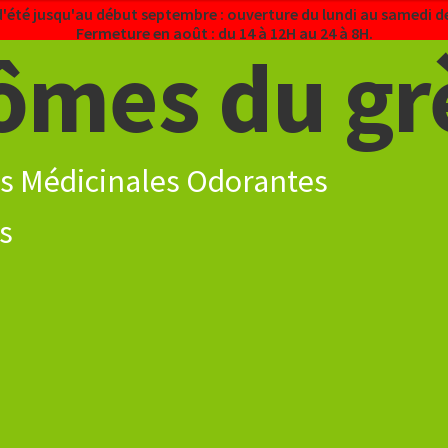
d'été jusqu'au début septembre : ouverture du lundi au samedi de
Fermeture en août : du 14 à 12H au 24 à 8H.
ômes du gr
s Médicinales Odorantes