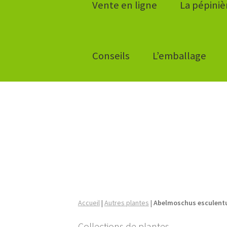
Vente en ligne
La pépiniè
Conseils
L’emballage
Accueil
|
Autres plantes
|
Abelmoschus esculent
Collections de plantes