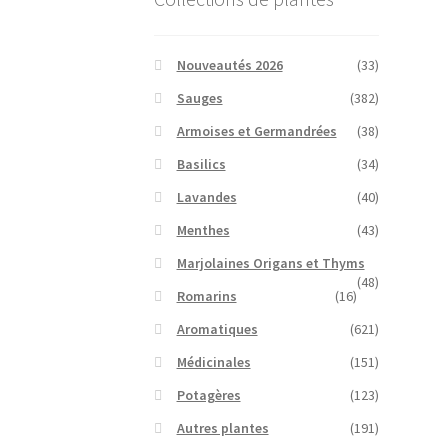
Nouveautés 2026
(33)
Sauges
(382)
Armoises et Germandrées
(38)
Basilics
(34)
Lavandes
(40)
Menthes
(43)
Marjolaines Origans et Thyms
(48)
Romarins
(16)
Aromatiques
(621)
Médicinales
(151)
Potagères
(123)
Autres plantes
(191)