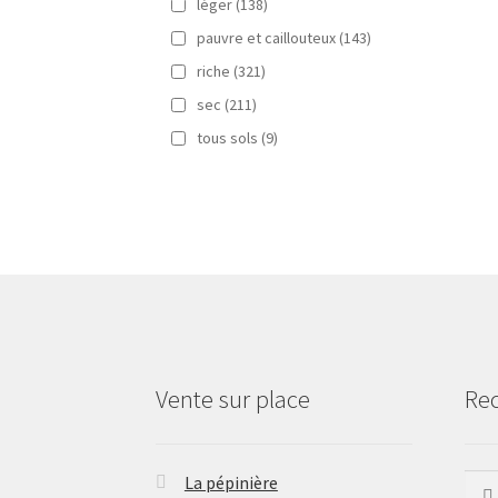
léger
(138)
pauvre et caillouteux
(143)
riche
(321)
sec
(211)
tous sols
(9)
Vente sur place
Re
La pépinière
Rech