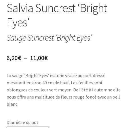
Conseils
Salvia Suncrest ‘Bright
L’emballage
Eyes’
Avis
Sauge Suncrest ‘Bright Eyes’
Avis GOOGLE
Plage
6,20
€
–
11,00
€
de
La sauge ‘Bright Eyes’ est une vivace au port dressé
prix :
mesurant environ 40 cm de haut. Les feuilles sont
6,20€
oblongues de couleur vert moyen. De l’été à l’automne elle
nous offre une multitude de fleurs rouge foncé avec un oeil
à
blanc.
11,00€
Diamètre du pot