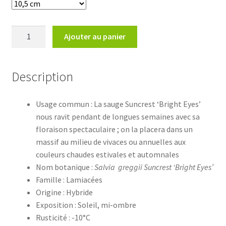
quantité
Ajouter au panier
de
Salvia
Suncrest
Description
'Bright
Eyes'Sauge
Usage commun : La sauge Suncrest ‘Bright Eyes’
Suncrest
nous ravit pendant de longues semaines avec sa
'Bright
floraison spectaculaire ; on la placera dans un
Eyes'
massif au milieu de vivaces ou annuelles aux
couleurs chaudes estivales et automnales
Nom botanique :
Salvia greggii Suncrest ‘Bright Eyes’
Famille : Lamiacées
Origine : Hybride
Exposition : Soleil, mi-ombre
Rusticité : -10°C