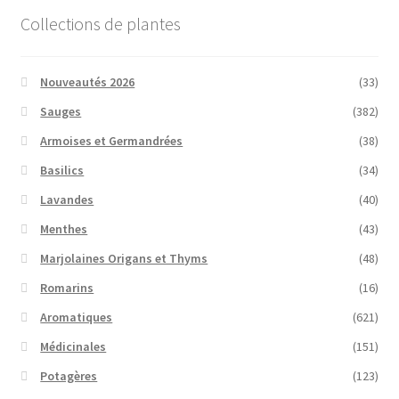
Collections de plantes
Nouveautés 2026
(33)
Sauges
(382)
Armoises et Germandrées
(38)
Basilics
(34)
Lavandes
(40)
Menthes
(43)
Marjolaines Origans et Thyms
(48)
Romarins
(16)
Aromatiques
(621)
Médicinales
(151)
Potagères
(123)