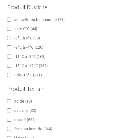
Produit Rusticité
annuelle ou bisannuelle
(78)
+ de 0°C
(44)
-3°C à 0°C
(88)
-7°C à -4°C
(120)
-11°C à -8°C
(168)
-15°C à -12°C
(332)
- de -15°C
(121)
Produit Terrain
acide
(13)
calcaire
(33)
drainé
(692)
frais ou humide
(304)