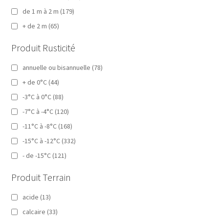
de 1 m à 2 m
(179)
+ de 2 m
(65)
Produit Rusticité
annuelle ou bisannuelle
(78)
+ de 0°C
(44)
-3°C à 0°C
(88)
-7°C à -4°C
(120)
-11°C à -8°C
(168)
-15°C à -12°C
(332)
- de -15°C
(121)
Produit Terrain
acide
(13)
calcaire
(33)