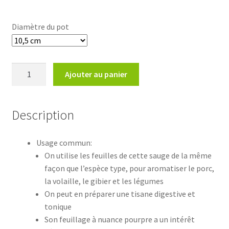
8,30€
Diamètre du pot
quantité
Ajouter au panier
de
Salvia
officinalis
Description
purpurascens
Usage commun:
On utilise les feuilles de cette sauge de la même
façon que l’espèce type, pour aromatiser le porc,
la volaille, le gibier et les légumes
On peut en préparer une tisane digestive et
tonique
Son feuillage à nuance pourpre a un intérêt