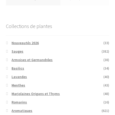
Collections de plantes
Nouveautés 2026
(33)
Sauges
(382)
Armoises et Germandrées
(38)
Basilics
(34)
Lavandes
(40)
Menthes
(43)
Marjolaines Origans et Thyms
(48)
Romarins
(16)
Aromatiques
(621)