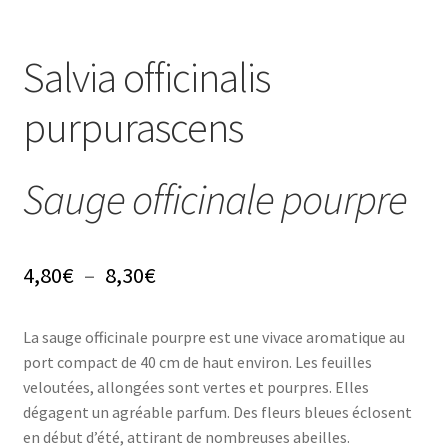
Conseils
L’emballage
Salvia officinalis
Avis
purpurascens
Avis GOOGLE
Sauge officinale pourpre
Plage
4,80
€
–
8,30
€
de
La sauge officinale pourpre est une vivace aromatique au
prix :
port compact de 40 cm de haut environ. Les feuilles
4,80€
veloutées, allongées sont vertes et pourpres. Elles
dégagent un agréable parfum. Des fleurs bleues éclosent
à
en début d’été, attirant de nombreuses abeilles.