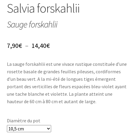
Conseils
Salvia forskahlii
L’emballage
Sauge forskahlii
Avis
Plage
7,90
€
–
14,40
€
Avis GOOGLE
de
La sauge forskahlii est une vivace rustique constituée d’une
prix :
rosette basale de grandes feuilles pileuses, cordiformes
7,90€
d’un beau vert. A la mi-été de longues tiges émergent
portant des verticilles de fleurs espacées bleu-violet ayant
à
une tache blanche et violette. La plante atteint une
14,40€
hauteur de 60 cm à 80 cm et autant de large.
Diamètre du pot