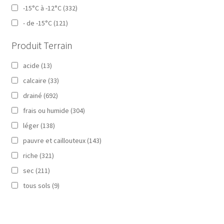
-15°C à -12°C
(332)
- de -15°C
(121)
Produit Terrain
acide
(13)
calcaire
(33)
drainé
(692)
frais ou humide
(304)
léger
(138)
pauvre et caillouteux
(143)
riche
(321)
sec
(211)
tous sols
(9)