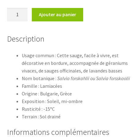
quantité
Ajouter au panier
de
Salvia
forskahliiSauge
Description
forskahlii
Usage commun : Cette sauge, facile à vivre, est
décorative en bordure, accompagnée de géraniums
vivaces, de sauges officinales, de lavandes basses
Nom botanique :
Salvia forskahlii ou Salvia forsskaolii
Famille : Lamiacées
Origine : Bulgarie, Grèce
Exposition : Soleil, mi-ombre
Rusticité : -15°C
Terrain : Sol drainé
Informations complémentaires