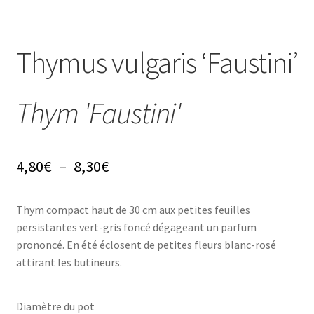
Conseils
Thymus vulgaris ‘Faustini’
L’emballage
Thym 'Faustini'
Avis
Avis GOOGLE
Plage
4,80
€
–
8,30
€
de
Thym compact haut de 30 cm aux petites feuilles
prix :
persistantes vert-gris foncé dégageant un parfum
4,80€
prononcé. En été éclosent de petites fleurs blanc-rosé
attirant les butineurs.
à
8,30€
Diamètre du pot