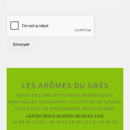
LES ARÔMES DU GRÈS
VENTE EN LIGNE DE PLANTES AROMATIQUES
MÉDICINALES ODORANTES COLLECTION DE SAUGES
3100 ROUTE DE ROQUEMAURE 84100 ORANGE
contact@les-aromes-du-gres.com
06 89 86 07 80 | 06 78 65 19 96 | 07 82 46 96 16