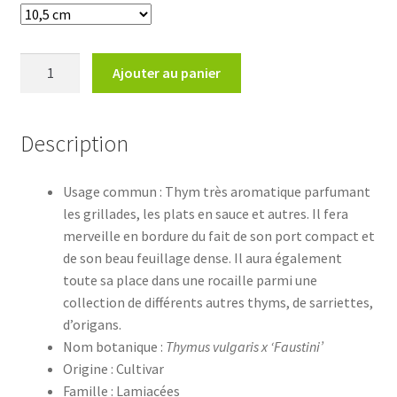
quantité
Ajouter au panier
de
Thymus
vulgaris
Description
'Faustini'
Usage commun : Thym très aromatique parfumant
les grillades, les plats en sauce et autres. Il fera
merveille en bordure du fait de son port compact et
de son beau feuillage dense. Il aura également
toute sa place dans une rocaille parmi une
collection de différents autres thyms, de sarriettes,
d’origans.
Nom botanique :
Thymus vulgaris x ‘Faustini’
Origine : Cultivar
Famille : Lamiacées