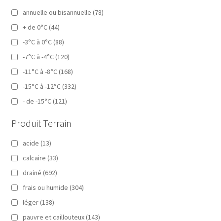
annuelle ou bisannuelle
(78)
+ de 0°C
(44)
-3°C à 0°C
(88)
-7°C à -4°C
(120)
-11°C à -8°C
(168)
-15°C à -12°C
(332)
- de -15°C
(121)
Produit Terrain
acide
(13)
calcaire
(33)
drainé
(692)
frais ou humide
(304)
léger
(138)
pauvre et caillouteux
(143)