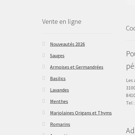
Vente en ligne
Co
Nouveautés 2026
Pou
Sauges
pé
Armoises et Germandrées
Basilics
Les 
3100
Lavandes
841
Menthes
Tel 
Marjolaines Origans et Thyms
Romarins
Ad