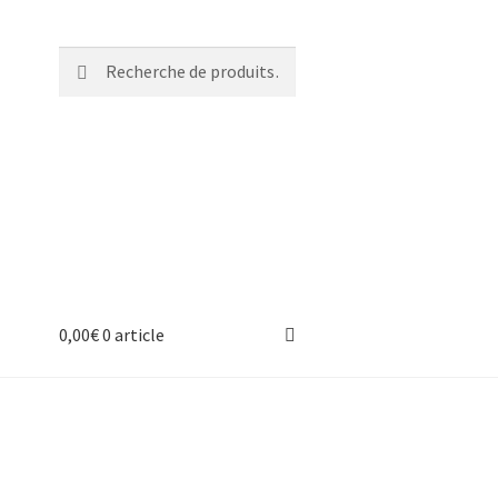
Recherche
Recherche
pour :
0,00
€
0 article