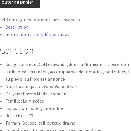
ndula
jouter au panier
tata
:
ND
Catégories :
Aromatiques
,
Lavandes
Description
Informations complémentaires
scription
Usage commun : Cette lavande, dont la floraison est exception
jardin méditerranéen, accompagnée de romarins, santolines, héli
au pied si du froid est annoncé.
Nom botanique :
Lavandula dentata
Origine : Bassin Méditerranéen
Famille : Lamiacées
Exposition : Soleil, mi-ombre
Rusticité : -7°C
Terrain : Sol sec, caillouteux, drainé
Appelé aussi : Lavande dentée, Lavande des Alpes