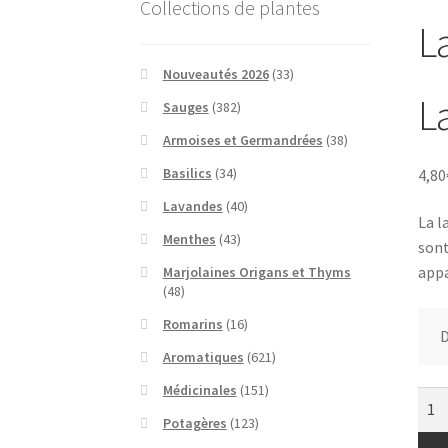
Collections de plantes
L
Nouveautés 2026
(33)
L
Sauges
(382)
Armoises et Germandrées
(38)
Basilics
(34)
4,80
Lavandes
(40)
La l
Menthes
(43)
sont
appa
Marjolaines Origans et Thyms
(48)
Romarins
(16)
D
Aromatiques
(621)
Médicinales
(151)
quan
de
Potagères
(123)