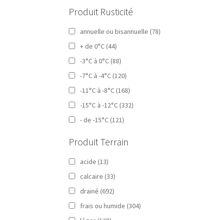
Produit Rusticité
annuelle ou bisannuelle
(78)
+ de 0°C
(44)
-3°C à 0°C
(88)
-7°C à -4°C
(120)
-11°C à -8°C
(168)
-15°C à -12°C
(332)
- de -15°C
(121)
Produit Terrain
acide
(13)
calcaire
(33)
drainé
(692)
frais ou humide
(304)