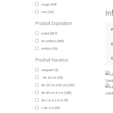
rouge
(84)
In
vert
(18)
Produit Exposition
soleil
(887)
mi-ombre
(440)
ombre
(33)
D
Produit Hauteur
rampant
(3)
- de 20 cm
(43)
Lava
de 20 cm à 60 cm
(391)
de 60 cm à 1 m
(288)
Lava
de 1 m à 2 m
(179)
+ de 2 m
(65)