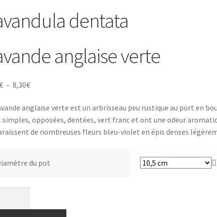
avandula dentata
avande anglaise verte
Plage
€
–
8,30
€
de
avande anglaise verte est un arbrisseau peu rustique au port en bou
prix :
 simples, opposées, dentées, vert franc et ont une odeur aromati
4,80€
raissent de nombreuses fleurs bleu-violet en épis denses légèrem
à
8,30€
iamètre du pot
tité