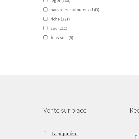
léger
(138)
pauvre et caillouteux
(143)
riche
(321)
sec
(211)
tous sols
(9)
Vente sur place
Re
La pépinière
Rech