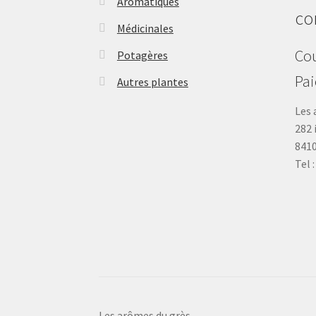
Aromatiques
co
Médicinales
Cou
Potagères
Pa
Autres plantes
Les 
282 
841
Tel 
Les arômes du grès