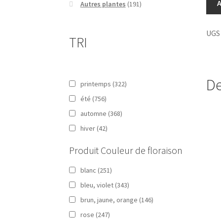
Lava
A
Autres plantes
(191)
den
UGS 
TRI
De
printemps
(322)
été
(756)
automne
(368)
hiver
(42)
Produit Couleur de floraison
blanc
(251)
bleu, violet
(343)
brun, jaune, orange
(146)
rose
(247)