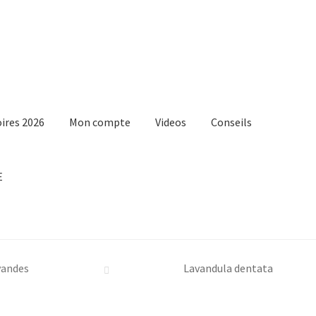
s
ires 2026
Mon compte
Videos
Conseils
E
vandes
Lavandula dentata