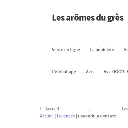
Les arômes du grès
Aller
Aller
à
au
Plantes Aromatiques Médicinales Odorante
la
contenu
navigation
Vente en ligne
La pépinière
Fo
L’emballage
Avis
Avis GOOGL
Accueil
La
Accueil
|
Lavandes
|
Lavandula dentata