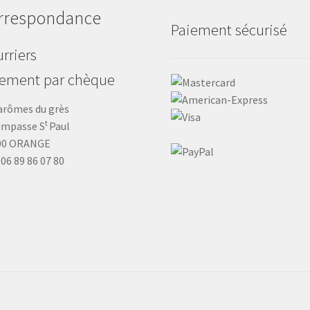
rrespondance
Paiement sécurisé
rriers
iement par chèque
arômes du grès
t
impasse S
Paul
00 ORANGE
: 06 89 86 07 80