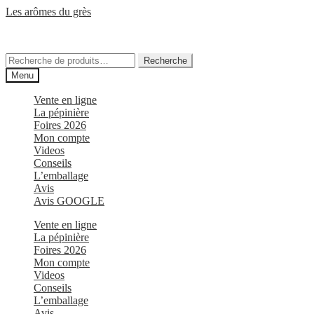
Aller
Aller
Les arômes du grès
à
au
Plantes Aromatiques Médicinales Odorantes
la
contenu
navigation
Recherche
Recherche
pour :
Menu
Vente en ligne
La pépinière
Foires 2026
Mon compte
Videos
Conseils
L’emballage
Avis
Avis GOOGLE
Vente en ligne
La pépinière
Foires 2026
Mon compte
Videos
Conseils
L’emballage
Avis