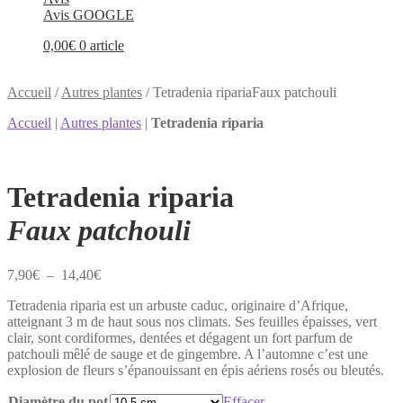
Avis GOOGLE
0,00
€
0 article
Accueil
/
Autres plantes
/
Tetradenia ripariaFaux patchouli
Accueil
|
Autres plantes
|
Tetradenia riparia
Tetradenia riparia
Faux patchouli
Plage
7,90
€
–
14,40
€
de
Tetradenia riparia est un arbuste caduc, originaire d’Afrique,
prix :
atteignant 3 m de haut sous nos climats. Ses feuilles épaisses, vert
7,90€
clair, sont cordiformes, dentées et dégagent un fort parfum de
à
patchouli mêlé de sauge et de gingembre. A l’automne c’est une
14,40€
explosion de fleurs s’épanouissant en épis aériens rosés ou bleutés.
Diamètre du pot
Effacer