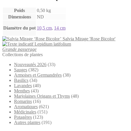
Poids
0,50 kg
Dimensions
ND
Diamètre du pot
10,5 cm
,
14 cm
Salvia Mirage 'Rose Bicolor'
Lepidium latifolium
Grande passerage
Collections de plantes
Nouveautés 2026
(33)
Sauges
(382)
Armoises et Germandrées
(38)
Basilics
(34)
Lavandes
(40)
Menthes
(43)
Marjolaines Origans et Thyms
(48)
Romarins
(16)
Aromatiques
(621)
Médicinales
(151)
Potagères
(123)
Autres plantes
(191)