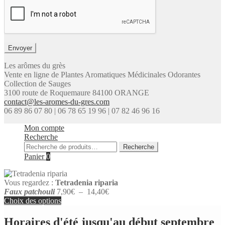
Les arômes du grès
Vente en ligne de Plantes Aromatiques Médicinales Odorantes
Collection de Sauges
3100 route de Roquemaure 84100 ORANGE
contact@les-aromes-du-gres.com
06 89 86 07 80 | 06 78 65 19 96 | 07 82 46 96 16
Mon compte
Recherche
Recherche
Recherche
pour :
Panier
0
Vous regardez :
Tetradenia riparia
Plage
Faux patchouli
7,90
€
–
14,40
€
de
Choix des options
prix :
7,90€
Horaires d'été jusqu'au début septembre