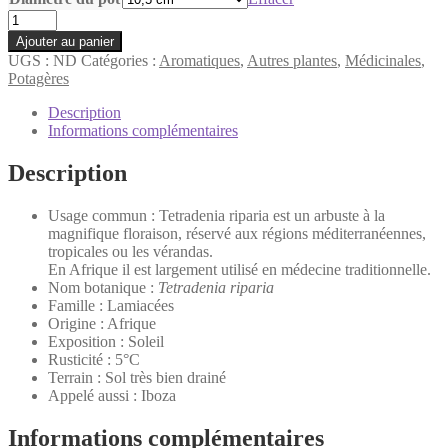
quantité
de
Ajouter au panier
Tetradenia
UGS :
ND
Catégories :
Aromatiques
,
Autres plantes
,
Médicinales
,
ripariaFaux
Potagères
patchouli
Description
Informations complémentaires
Description
Usage commun : Tetradenia riparia est un arbuste à la
magnifique floraison, réservé aux régions méditerranéennes,
tropicales ou les vérandas.
En Afrique il est largement utilisé en médecine traditionnelle.
Nom botanique :
Tetradenia riparia
Famille : Lamiacées
Origine : Afrique
Exposition : Soleil
Rusticité : 5°C
Terrain : Sol très bien drainé
Appelé aussi : Iboza
Informations complémentaires