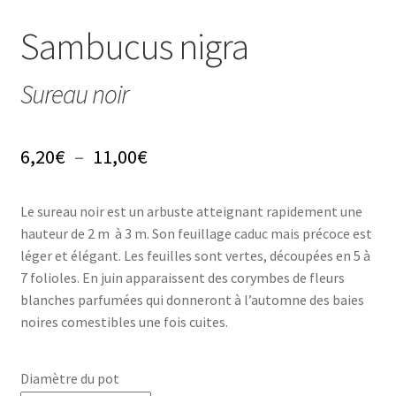
Conseils
Sambucus nigra
L’emballage
Sureau noir
Avis
Avis GOOGLE
Plage
6,20
€
–
11,00
€
de
Le sureau noir est un arbuste atteignant rapidement une
prix :
hauteur de 2 m à 3 m. Son feuillage caduc mais précoce est
6,20€
léger et élégant. Les feuilles sont vertes, découpées en 5 à
7 folioles. En juin apparaissent des corymbes de fleurs
à
blanches parfumées qui donneront à l’automne des baies
11,00€
noires comestibles une fois cuites.
Diamètre du pot