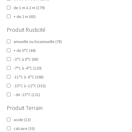
de 1 m à 2 m
(179)
+ de 2 m
(65)
Produit Rusticité
annuelle ou bisannuelle
(78)
+ de 0°C
(44)
-3°C à 0°C
(88)
-7°C à -4°C
(120)
-11°C à -8°C
(168)
-15°C à -12°C
(332)
- de -15°C
(121)
Produit Terrain
acide
(13)
calcaire
(33)