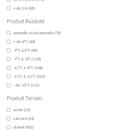
+ de 2 m
(65)
Produit Rusticité
annuelle ou bisannuelle
(78)
+ de 0°C
(44)
-3°C à 0°C
(88)
-7°C à -4°C
(120)
-11°C à -8°C
(168)
-15°C à -12°C
(332)
- de -15°C
(121)
Produit Terrain
acide
(13)
calcaire
(33)
drainé
(692)