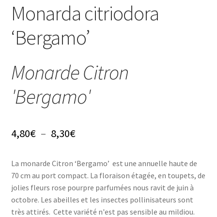
Conseils
Monarda citriodora
L’emballage
‘Bergamo’
Avis
Monarde Citron
Avis GOOGLE
'Bergamo'
Plage
4,80
€
–
8,30
€
de
La monarde Citron ‘Bergamo’ est une annuelle haute de
prix :
70 cm au port compact. La floraison étagée, en toupets, de
4,80€
jolies fleurs rose pourpre parfumées nous ravit de juin à
octobre. Les abeilles et les insectes pollinisateurs sont
à
très attirés. Cette variété n'est pas sensible au mildiou.