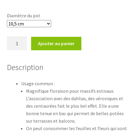
8,30€
Diamètre du pot
quantité
Ajouter au panier
de
Monarda
citriodora
Description
'Bergamo'
Usage commun :
Magnifique floraison pour massifs estivaux.
L’association avec des dahlias, des véroniques et
des centaurées fait le plus bel effet. Elle a une
bonne tenue en bac qui permet de belles potées
sur terrasses et balcons.
On peut consommer les feuilles et fleurs qui sont