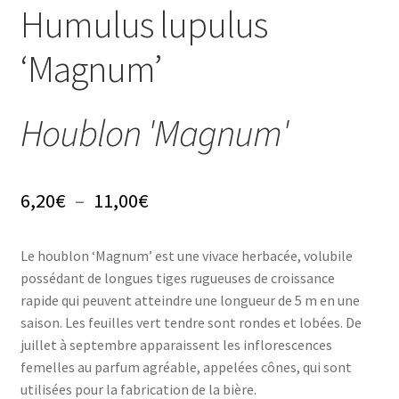
Conseils
Humulus lupulus
L’emballage
‘Magnum’
Avis
Houblon 'Magnum'
Avis GOOGLE
Plage
6,20
€
–
11,00
€
de
Le houblon ‘Magnum’ est une vivace herbacée, volubile
prix :
possédant de longues tiges rugueuses de croissance
6,20€
rapide qui peuvent atteindre une longueur de 5 m en une
saison. Les feuilles vert tendre sont rondes et lobées. De
à
juillet à septembre apparaissent les inflorescences
11,00€
femelles au parfum agréable, appelées cônes, qui sont
utilisées pour la fabrication de la bière.