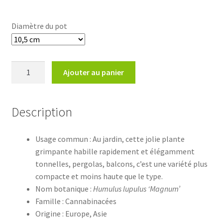
Diamètre du pot
quantité
Ajouter au panier
de
Humulus
lupulus
Description
'Magnum'
Usage commun : Au jardin, cette jolie plante
grimpante habille rapidement et élégamment
tonnelles, pergolas, balcons, c’est une variété plus
compacte et moins haute que le type.
Nom botanique :
Humulus lupulus ‘Magnum’
Famille : Cannabinacées
Origine : Europe, Asie