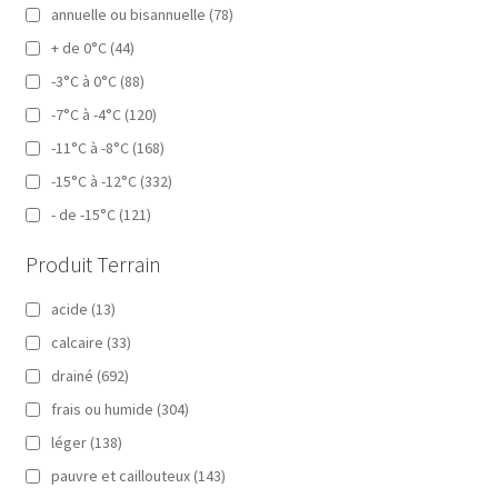
annuelle ou bisannuelle
(78)
+ de 0°C
(44)
-3°C à 0°C
(88)
-7°C à -4°C
(120)
-11°C à -8°C
(168)
-15°C à -12°C
(332)
- de -15°C
(121)
Produit Terrain
acide
(13)
calcaire
(33)
drainé
(692)
frais ou humide
(304)
léger
(138)
pauvre et caillouteux
(143)