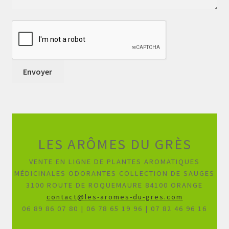
LES ARÔMES DU GRÈS
VENTE EN LIGNE DE PLANTES AROMATIQUES
MÉDICINALES ODORANTES COLLECTION DE SAUGES
3100 ROUTE DE ROQUEMAURE 84100 ORANGE
contact@les-aromes-du-gres.com
06 89 86 07 80 | 06 78 65 19 96 | 07 82 46 96 16