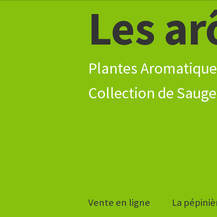
Les ar
Aller
Aller
à
à
au
5,30€
la
contenu
navigation
Plantes Aromatique
Vente en ligne
La pépiniè