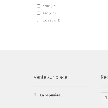
riche
(321)
sec
(211)
tous sols
(9)
Vente sur place
Re
La pépinière
Rech