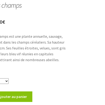
s champs
Plage
0
€
de
hamps est une plante annuelle, sauvage,
prix :
t dans les champs céréaliers. Sa hauteur
3,30€
cm. Ses feuilles étroites, velues, sont gris
fleurs bleu vif réunies en capitules
à
ttirant ainsi de nombreuses abeilles.
5,30€
t
Ajouter au panier