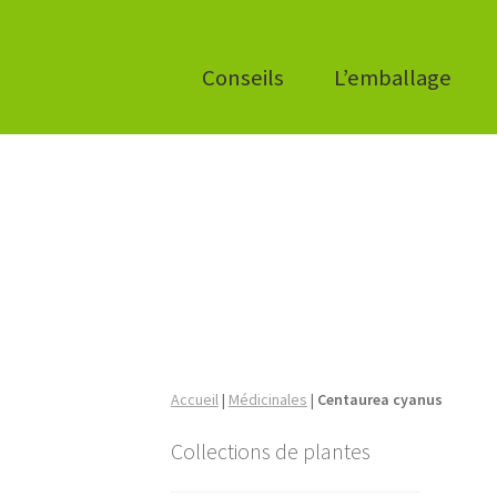
Conseils
L’emballage
Accueil
|
Médicinales
|
Centaurea cyanus
Collections de plantes