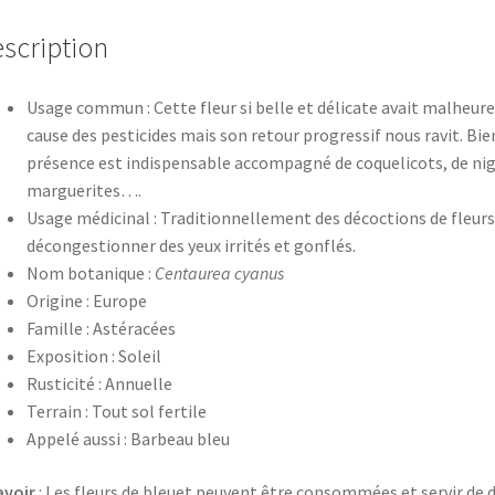
Centaurea
cyanusBleuet
scription
des
champs
Usage commun : Cette fleur si belle et délicate avait malheu
cause des pesticides mais son retour progressif nous ravit. Bie
présence est indispensable accompagné de coquelicots, de nige
marguerites….
Usage médicinal : Traditionnellement des décoctions de fleurs 
décongestionner des yeux irrités et gonflés.
Nom botanique :
Centaurea cyanus
Origine : Europe
Famille : Astéracées
Exposition : Soleil
Rusticité : Annuelle
Terrain : Tout sol fertile
Appelé aussi : Barbeau bleu
avoir
: Les fleurs de bleuet peuvent être consommées et servir de d