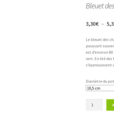
Bleuet de
3,30
€
–
5,3
Le bleuet des c
poussant souven
est d’environ 80 
vert. En été des 
s’épanouissent a
Diamètre du po
quantité
de