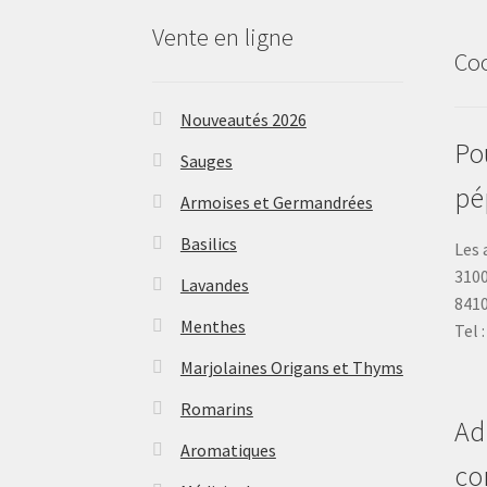
Vente en ligne
Co
Nouveautés 2026
Pou
Sauges
pé
Armoises et Germandrées
Basilics
Les 
3100
Lavandes
841
Menthes
Tel 
Marjolaines Origans et Thyms
Romarins
Ad
Aromatiques
co