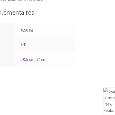
plémentaires
0,50 kg
ND
10,5 cm
,
14 cm