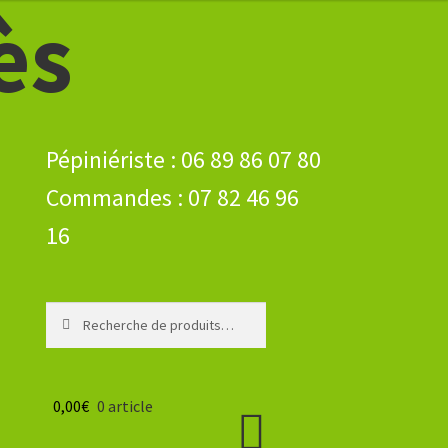
ès
Recherche
Recherche
pour :
0,00
€
0 article