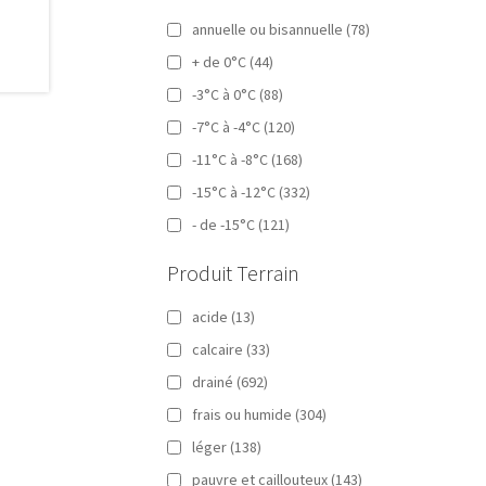
annuelle ou bisannuelle
(78)
+ de 0°C
(44)
-3°C à 0°C
(88)
-7°C à -4°C
(120)
-11°C à -8°C
(168)
-15°C à -12°C
(332)
- de -15°C
(121)
Produit Terrain
acide
(13)
calcaire
(33)
drainé
(692)
frais ou humide
(304)
léger
(138)
pauvre et caillouteux
(143)