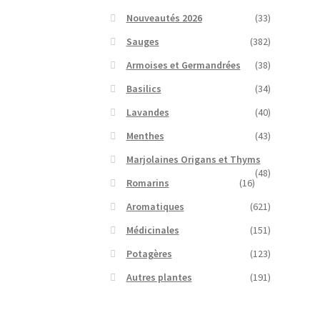
Nouveautés 2026
(33)
Sauges
(382)
Armoises et Germandrées
(38)
Basilics
(34)
Lavandes
(40)
Menthes
(43)
Marjolaines Origans et Thyms
(48)
Romarins
(16)
Aromatiques
(621)
Médicinales
(151)
Potagères
(123)
Autres plantes
(191)