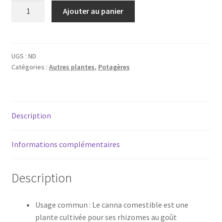
quantité
Ajouter au panier
de
Canna
edulis
UGS :
ND
Catégories :
Autres plantes
,
Potagères
Description
Informations complémentaires
Description
Usage commun : Le canna comestible est une
plante cultivée pour ses rhizomes au goût