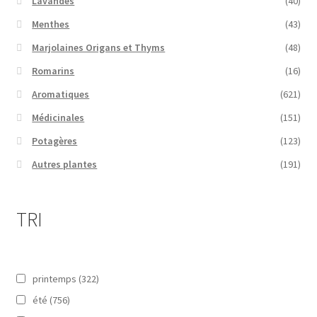
Lavandes
(40)
Menthes
(43)
Marjolaines Origans et Thyms
(48)
Romarins
(16)
Aromatiques
(621)
Médicinales
(151)
Potagères
(123)
Autres plantes
(191)
TRI
printemps
(322)
été
(756)