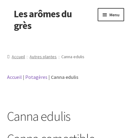
Les arômes du
Aller
Aller
Menu
à
au
grès
la
contenu
navigation
Vente en ligne
La pépinière
Accueil
Autres plantes
Canna edulis
Foires 2026
Accueil
|
Potagères
|
Canna edulis
Mon compte
Videos
Canna edulis
Conseils
L’emballage