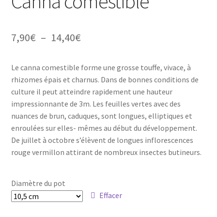
Canna comestible
Avis
Plage
7,90
€
–
14,40
€
Avis GOOGLE
de
Le canna comestible forme une grosse touffe, vivace, à
prix :
rhizomes épais et charnus. Dans de bonnes conditions de
7,90€
culture il peut atteindre rapidement une hauteur
impressionnante de 3m. Les feuilles vertes avec des
à
nuances de brun, caduques, sont longues, elliptiques et
14,40€
enroulées sur elles- mêmes au début du développement.
De juillet à octobre s’élèvent de longues inflorescences
rouge vermillon attirant de nombreux insectes butineurs.
Diamètre du pot
Effacer