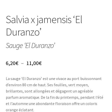
Conseils
L’emballage
Salvia x jamensis ‘El
Avis
Duranzo’
Avis GOOGLE
Sauge ‘El Duranzo’
Plage
6,20
€
–
11,00
€
de
La sauge ‘El Duranzo’ est une vivace au port buissonnant
prix :
d’environ 80 cm de haut. Ses feuilles, vert moyen,
6,20€
brillantes, sont allongées et dégagent un agréable
parfum aromatique. De la fin du printemps, pendant l’été
à
et l’automne une abondante floraison offre un coloris
11,00€
orange éclatant.