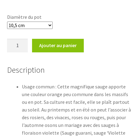
Diamètre du pot
quantité
Ajouter au panier
de
Salvia
x
Description
jamensis
'El
Usage commun : Cette magnifique sauge apporte
Duranzo'Sauge
une couleur orange peu commune dans les massifs
'El
ou en pot. Sa culture est facile, elle se plaît partout
Duranzo'
au soleil. Au printemps et en été on peut l’associer à
des rosiers, des vivaces, roses ou rouges, puis pour
l’automne osons un mariage avec des sauges à
floraison violette (Sauge guarani, sauge ‘Violette