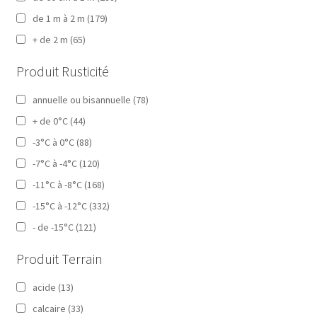
de 1 m à 2 m
(179)
+ de 2 m
(65)
Produit Rusticité
annuelle ou bisannuelle
(78)
+ de 0°C
(44)
-3°C à 0°C
(88)
-7°C à -4°C
(120)
-11°C à -8°C
(168)
-15°C à -12°C
(332)
- de -15°C
(121)
Produit Terrain
acide
(13)
calcaire
(33)