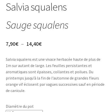
Conseils
Salvia squalens
L’emballage
Sauge squalens
Avis
Avis GOOGLE
Plage
7,90
€
–
14,40
€
de
Salvia squalens est une vivace herbacée haute de plus de
prix :
1m sur autant de large. Les feuilles persistantes et
7,90€
aromatiques sont épaisses, collantes et poilues. Du
printemps jusqu’à la fin de l’automne de grandes fleurs
à
orange vif éclosent par vagues successives sauf en période
14,40€
de canicule.
Diamètre du pot