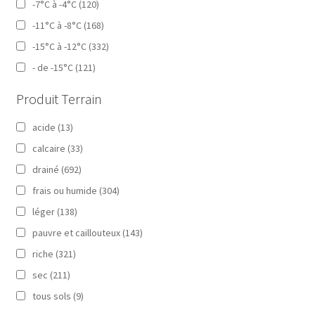
-7°C à -4°C
(120)
-11°C à -8°C
(168)
-15°C à -12°C
(332)
- de -15°C
(121)
Produit Terrain
acide
(13)
calcaire
(33)
drainé
(692)
frais ou humide
(304)
léger
(138)
pauvre et caillouteux
(143)
riche
(321)
sec
(211)
tous sols
(9)