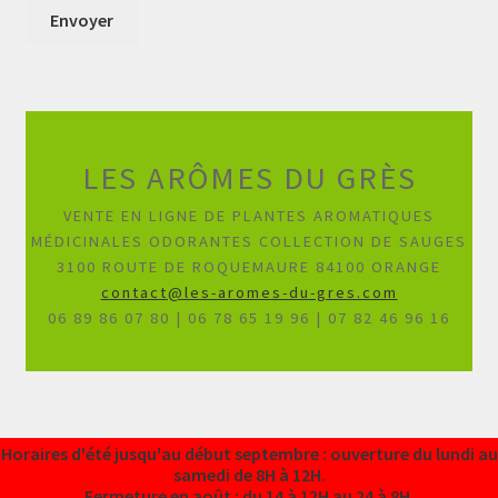
LES ARÔMES DU GRÈS
VENTE EN LIGNE DE PLANTES AROMATIQUES
MÉDICINALES ODORANTES COLLECTION DE SAUGES
3100 ROUTE DE ROQUEMAURE 84100 ORANGE
contact@les-aromes-du-gres.com
06 89 86 07 80 | 06 78 65 19 96 | 07 82 46 96 16
Horaires d'été jusqu'au début septembre : ouverture du lundi au
samedi de 8H à 12H.
0
Fermeture en août : du 14 à 12H au 24 à 8H.