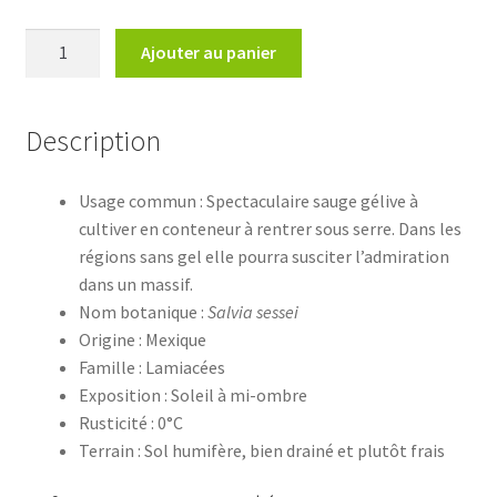
quantité
Ajouter au panier
de
Salvia
sesseiSauge
Description
de
Sessé
Usage commun : Spectaculaire sauge gélive à
cultiver en conteneur à rentrer sous serre. Dans les
régions sans gel elle pourra susciter l’admiration
dans un massif.
Nom botanique :
Salvia sessei
Origine : Mexique
Famille : Lamiacées
Exposition : Soleil à mi-ombre
Rusticité : 0°C
Terrain : Sol humifère, bien drainé et plutôt frais