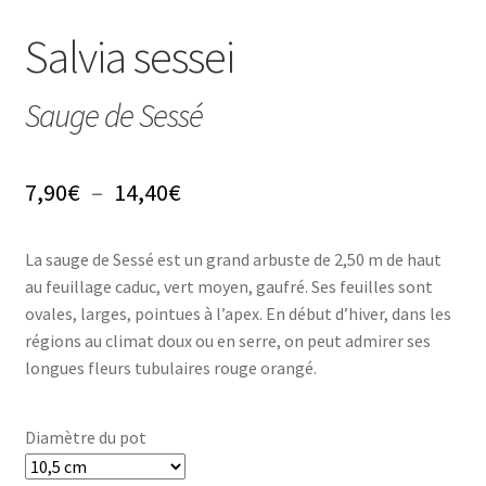
Conseils
Salvia sessei
L’emballage
Sauge de Sessé
Avis
Avis GOOGLE
Plage
7,90
€
–
14,40
€
de
La sauge de Sessé est un grand arbuste de 2,50 m de haut
prix :
au feuillage caduc, vert moyen, gaufré. Ses feuilles sont
7,90€
ovales, larges, pointues à l’apex. En début d’hiver, dans les
régions au climat doux ou en serre, on peut admirer ses
à
longues fleurs tubulaires rouge orangé.
14,40€
Diamètre du pot