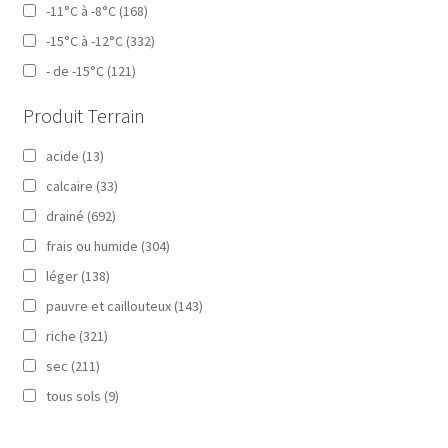
-11°C à -8°C
(168)
-15°C à -12°C
(332)
- de -15°C
(121)
Produit Terrain
acide
(13)
calcaire
(33)
drainé
(692)
frais ou humide
(304)
léger
(138)
pauvre et caillouteux
(143)
riche
(321)
sec
(211)
tous sols
(9)