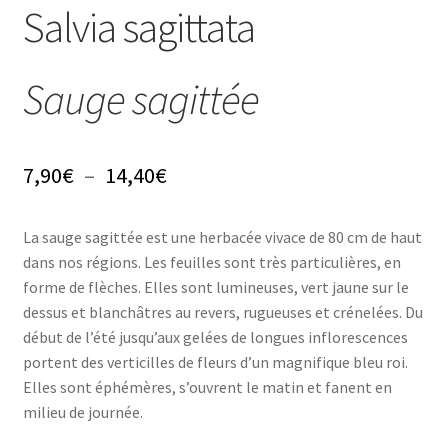
Conseils
Salvia sagittata
L’emballage
Sauge sagittée
Avis
Avis GOOGLE
Plage
7,90
€
–
14,40
€
de
La sauge sagittée est une herbacée vivace de 80 cm de haut
prix :
dans nos régions. Les feuilles sont très particulières, en
7,90€
forme de flèches. Elles sont lumineuses, vert jaune sur le
dessus et blanchâtres au revers, rugueuses et crénelées. Du
à
début de l’été jusqu’aux gelées de longues inflorescences
14,40€
portent des verticilles de fleurs d’un magnifique bleu roi.
Elles sont éphémères, s’ouvrent le matin et fanent en
milieu de journée.