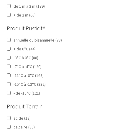
de 1 m à 2 m
(179)
+ de 2 m
(65)
Produit Rusticité
annuelle ou bisannuelle
(78)
+ de 0°C
(44)
-3°C à 0°C
(88)
-7°C à -4°C
(120)
-11°C à -8°C
(168)
-15°C à -12°C
(332)
- de -15°C
(121)
Produit Terrain
acide
(13)
calcaire
(33)