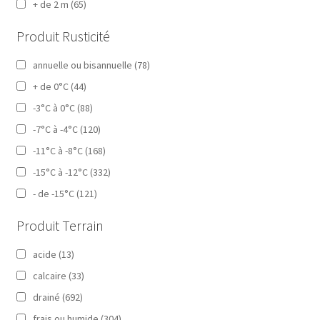
+ de 2 m
(65)
Produit Rusticité
annuelle ou bisannuelle
(78)
+ de 0°C
(44)
-3°C à 0°C
(88)
-7°C à -4°C
(120)
-11°C à -8°C
(168)
-15°C à -12°C
(332)
- de -15°C
(121)
Produit Terrain
acide
(13)
calcaire
(33)
drainé
(692)
frais ou humide
(304)