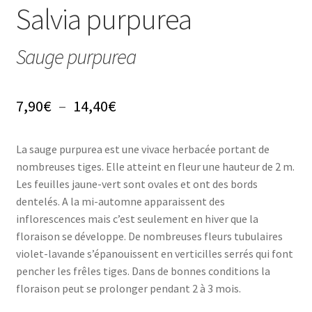
Conseils
Salvia purpurea
L’emballage
Sauge purpurea
Avis
Plage
7,90
€
–
14,40
€
Avis GOOGLE
de
La sauge purpurea est une vivace herbacée portant de
prix :
nombreuses tiges. Elle atteint en fleur une hauteur de 2 m.
7,90€
Les feuilles jaune-vert sont ovales et ont des bords
dentelés. A la mi-automne apparaissent des
à
inflorescences mais c’est seulement en hiver que la
14,40€
floraison se développe. De nombreuses fleurs tubulaires
violet-lavande s’épanouissent en verticilles serrés qui font
pencher les frêles tiges. Dans de bonnes conditions la
floraison peut se prolonger pendant 2 à 3 mois.