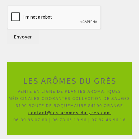
LES ARÔMES DU GRÈS
VENTE EN LIGNE DE PLANTES AROMATIQUES
MÉDICINALES ODORANTES COLLECTION DE SAUGES
3100 ROUTE DE ROQUEMAURE 84100 ORANGE
contact@les-aromes-du-gres.com
06 89 86 07 80 | 06 78 65 19 96 | 07 82 46 96 16