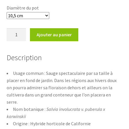
14,40€
Diamètre du pot
quantité
Ajouter au panier
de
Salvia
puberula
Description
x
karwinskii
Usage commun : Sauge spectaculaire par sa taille à
placer en fond de jardin. Dans les régions aux hivers doux
on pourra admirer sa floraison dehors et ailleurs on la
cultivera dans un grand conteneur que l’on placera en
serre.
Nom botanique :
Salvia involucrata v. puberula x
karwinskii
Origine : Hybride horticole de Californie