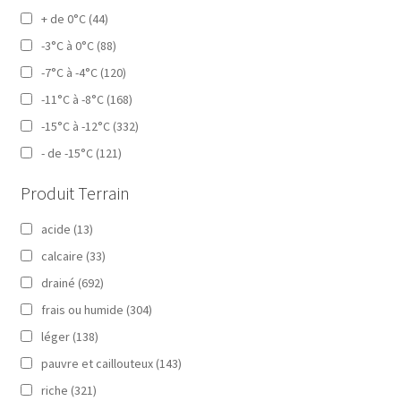
+ de 0°C
(44)
-3°C à 0°C
(88)
-7°C à -4°C
(120)
-11°C à -8°C
(168)
-15°C à -12°C
(332)
- de -15°C
(121)
Produit Terrain
acide
(13)
calcaire
(33)
drainé
(692)
frais ou humide
(304)
léger
(138)
pauvre et caillouteux
(143)
riche
(321)