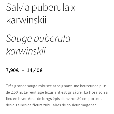
Conseils
Salvia puberula x
L’emballage
karwinskii
Avis
Sauge puberula
Avis GOOGLE
karwinskii
Plage
7,90
€
–
14,40
€
de
Très grande sauge robuste atteignant une hauteur de plus
prix :
de 2,50 m. Le feuillage luxuriant est grisâtre . La floraison a
7,90€
lieu en hiver. Ainsi de longs épis d’environ 50 cm portent
des dizaines de fleurs tubulaires de couleur magenta.
à