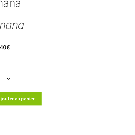
 nana
 nana
Plage
,40
€
de
prix :
t
7,90€
à
Ajouter au panier
14,40€