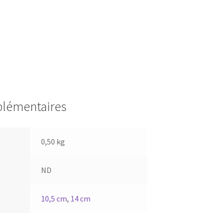
plémentaires
0,50 kg
ND
10,5 cm
,
14 cm