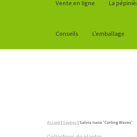
Vente en ligne
La pépiniè
Conseils
L’emballage
Accueil
|
Sauges
|
Salvia nana 'Curling Waves'
Collections de plantes