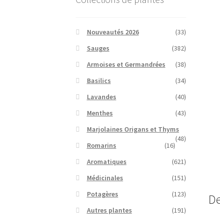
Nouveautés 2026
(33)
Sauges
(382)
Armoises et Germandrées
(38)
Basilics
(34)
Lavandes
(40)
Menthes
(43)
Marjolaines Origans et Thyms
(48)
Romarins
(16)
Aromatiques
(621)
Médicinales
(151)
Potagères
(123)
De
Autres plantes
(191)