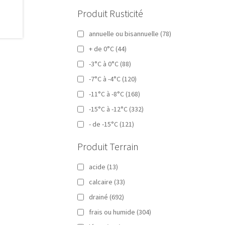
Produit Rusticité
annuelle ou bisannuelle
(78)
+ de 0°C
(44)
-3°C à 0°C
(88)
-7°C à -4°C
(120)
-11°C à -8°C
(168)
-15°C à -12°C
(332)
- de -15°C
(121)
Produit Terrain
acide
(13)
calcaire
(33)
drainé
(692)
frais ou humide
(304)