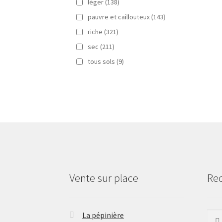
léger
(138)
pauvre et caillouteux
(143)
riche
(321)
sec
(211)
tous sols
(9)
Vente sur place
Re
La pépinière
Rech