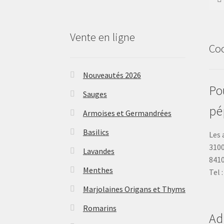
Vente en ligne
Co
Nouveautés 2026
Pou
Sauges
pé
Armoises et Germandrées
Basilics
Les 
3100
Lavandes
841
Menthes
Tel 
Marjolaines Origans et Thyms
Romarins
Ad