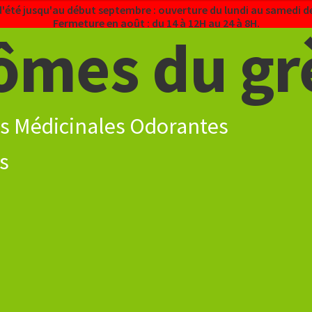
d'été jusqu'au début septembre : ouverture du lundi au samedi de
Fermeture en août : du 14 à 12H au 24 à 8H.
ômes du gr
s Médicinales Odorantes