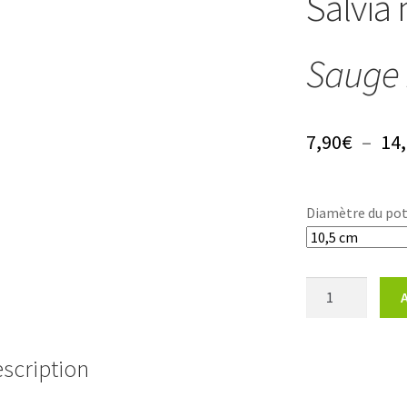
Salvia
Sauge
7,90
€
–
14
Diamètre du po
quantité
de
Salvia
nana
scription