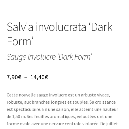
Conseils
Salvia involucrata ‘Dark
L’emballage
Form’
Avis
Sauge involucre ‘Dark Form’
Avis GOOGLE
Plage
7,90
€
–
14,40
€
de
Cette nouvelle sauge involucre est un arbuste vivace,
prix :
robuste, aux branches longues et souples. Sa croissance
7,90€
est spectaculaire. En une saison, elle atteint une hauteur
de 1,50 m. Ses feuilles aromatiques, veloutées ont une
à
forme ovale avec une nervure centrale violacée. De juillet
14,40€