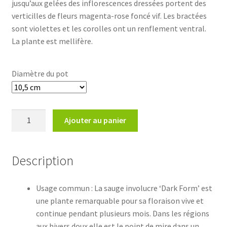
jusqu’aux gelées des inflorescences dressées portent des
verticilles de fleurs magenta-rose foncé vif. Les bractées
sont violettes et les corolles ont un renflement ventral.
La plante est mellifère.
Diamètre du pot
quantité
Ajouter au panier
de
Salvia
involucrata
Description
'Dark
Form'Sauge
Usage commun : La sauge involucre ‘Dark Form’ est
involucre
une plante remarquable pour sa floraison vive et
'Dark
continue pendant plusieurs mois. Dans les régions
Form'
aux hivers doux elle est le point de mire dans un