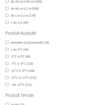
de 20 cm à 60 cm
(391)
de 60 cm à 1 m
(288)
de 1 m à 2 m
(179)
+ de 2 m
(65)
Produit Rusticité
annuelle ou bisannuelle
(78)
+ de 0°C
(44)
-3°C à 0°C
(88)
-7°C à -4°C
(120)
-11°C à -8°C
(168)
-15°C à -12°C
(332)
- de -15°C
(121)
Produit Terrain
acide
(13)