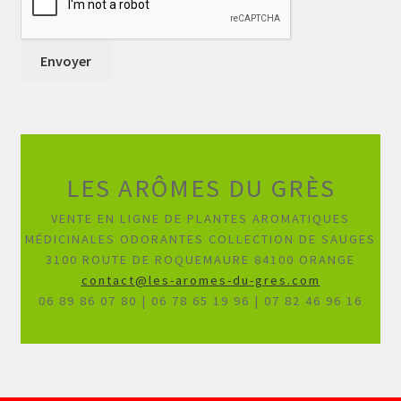
LES ARÔMES DU GRÈS
VENTE EN LIGNE DE PLANTES AROMATIQUES
MÉDICINALES ODORANTES COLLECTION DE SAUGES
3100 ROUTE DE ROQUEMAURE 84100 ORANGE
contact@les-aromes-du-gres.com
06 89 86 07 80 | 06 78 65 19 96 | 07 82 46 96 16