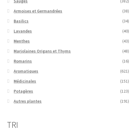
Sauges
(382)
Armoises et Germandrées
(38)
Basilics
(34)
Lavandes
(40)
Menthes
(43)
Marjolaines Origans et Thyms
(48)
Romarins
(16)
Aromatiques
(621)
Médicinales
(151)
Potagères
(123)
Autres plantes
(191)
TRI