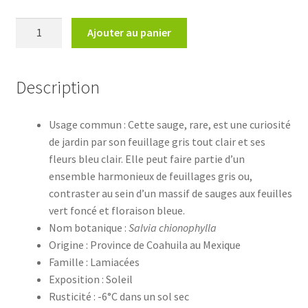
quantité
Ajouter au panier
de
Salvia
chionophyllaSauge
Description
Flocon
de
Usage commun : Cette sauge, rare, est une curiosité
Neige
de jardin par son feuillage gris tout clair et ses
fleurs bleu clair. Elle peut faire partie d’un
ensemble harmonieux de feuillages gris ou,
contraster au sein d’un massif de sauges aux feuilles
vert foncé et floraison bleue.
Nom botanique :
Salvia chionophylla
Origine : Province de Coahuila au Mexique
Famille : Lamiacées
Exposition : Soleil
Rusticité : -6°C dans un sol sec