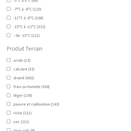
-3°C à 0°C
(88)
-7°C à -4°C
(120)
-11°C à -8°C
(168)
-15°C à -12°C
(332)
- de -15°C
(121)
Produit Terrain
acide
(13)
calcaire
(33)
drainé
(692)
frais ou humide
(304)
léger
(138)
pauvre et caillouteux
(143)
riche
(321)
sec
(211)
tous sols
(9)