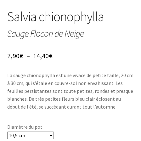
Conseils
Salvia chionophylla
L’emballage
Sauge Flocon de Neige
Avis
Avis GOOGLE
Plage
7,90
€
–
14,40
€
de
La sauge chionophylla est une vivace de petite taille, 20 cm
prix :
à 30 cm, qui s’étale en couvre-sol non envahissant. Les
7,90€
feuilles persistantes sont toute petites, rondes et presque
blanches. De très petites fleurs bleu clair éclosent au
à
début de l’été, se succédant durant tout l’automne.
14,40€
Diamètre du pot