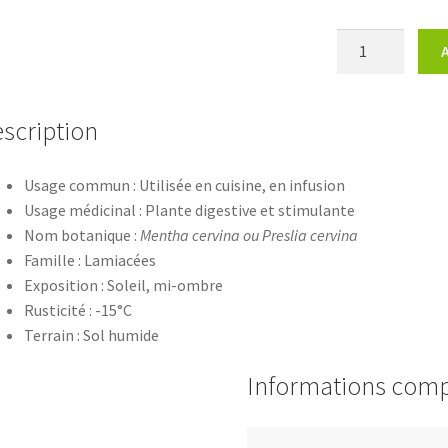
quantité
de
Menthe
des
scription
cerfs
Usage commun : Utilisée en cuisine, en infusion
Usage médicinal : Plante digestive et stimulante
Nom botanique :
Mentha cervina ou Preslia cervina
Famille : Lamiacées
Exposition : Soleil, mi-ombre
Rusticité : -15°C
Terrain : Sol humide
Informations com