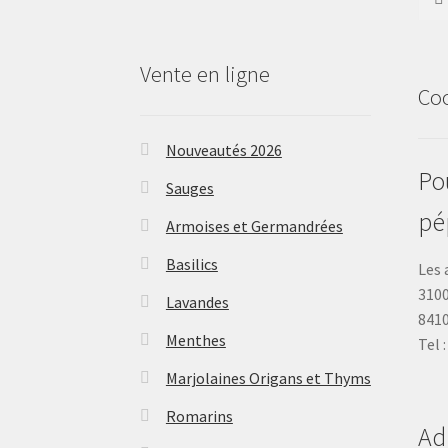
Vente en ligne
Co
Nouveautés 2026
Pou
Sauges
pé
Armoises et Germandrées
Basilics
Les 
3100
Lavandes
841
Menthes
Tel 
Marjolaines Origans et Thyms
Romarins
Ad