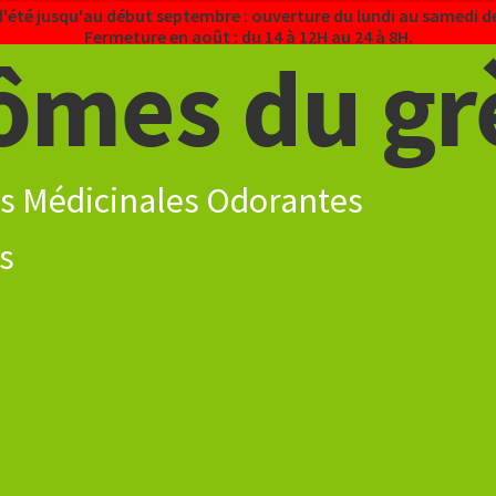
d'été jusqu'au début septembre : ouverture du lundi au samedi de
Fermeture en août : du 14 à 12H au 24 à 8H.
ômes du gr
s Médicinales Odorantes