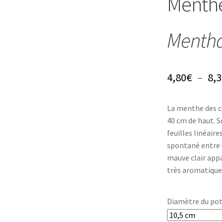
Menthe
Mentha
4,80
€
–
8,3
La menthe des ce
40 cm de haut. S
feuilles linéair
spontané entre u
mauve clair appa
très aromatique
Diamètre du po