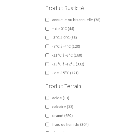
Produit Rusticité
annuelle ou bisannuelle
(78)
+ de 0°C
(44)
-3°C à 0°C
(88)
-7°C à -4°C
(120)
-11°C à -8°C
(168)
-15°C à -12°C
(332)
- de -15°C
(121)
Produit Terrain
acide
(13)
calcaire
(33)
drainé
(692)
frais ou humide
(304)