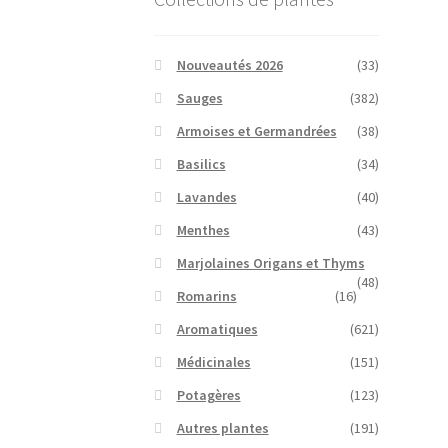
Nouveautés 2026
(33)
Sauges
(382)
Armoises et Germandrées
(38)
Basilics
(34)
Lavandes
(40)
Menthes
(43)
Marjolaines Origans et Thyms
(48)
Romarins
(16)
Aromatiques
(621)
Médicinales
(151)
Potagères
(123)
Autres plantes
(191)