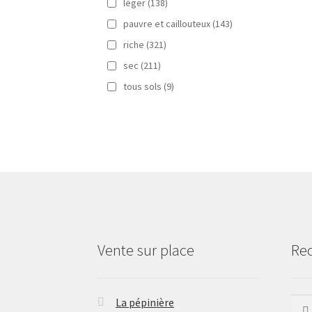
léger
(138)
pauvre et caillouteux
(143)
riche
(321)
sec
(211)
tous sols
(9)
Vente sur place
Re
La pépinière
Rech