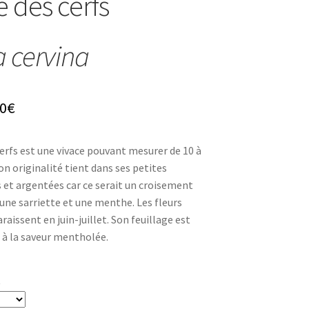
 des cerfs
 cervina
Plage
0
€
de
rfs est une vivace pouvant mesurer de 10 à
prix :
on originalité tient dans ses petites
4,80€
es et argentées car ce serait un croisement
ne sarriette et une menthe. Les fleurs
à
raissent en juin-juillet. Son feuillage est
8,30€
 à la saveur mentholée.
t