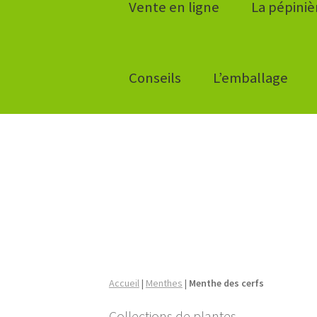
Vente en ligne
La pépiniè
Conseils
L’emballage
Accueil
|
Menthes
|
Menthe des cerfs
Collections de plantes