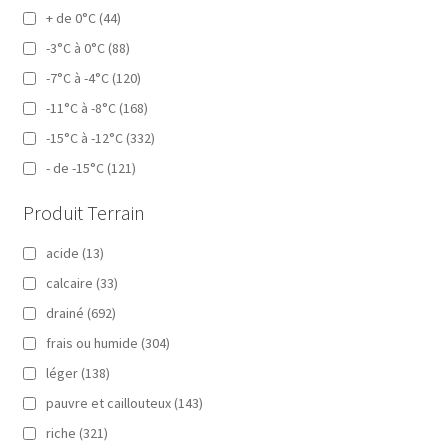
+ de 0°C
(44)
-3°C à 0°C
(88)
-7°C à -4°C
(120)
-11°C à -8°C
(168)
-15°C à -12°C
(332)
- de -15°C
(121)
Produit Terrain
acide
(13)
calcaire
(33)
drainé
(692)
frais ou humide
(304)
léger
(138)
pauvre et caillouteux
(143)
riche
(321)