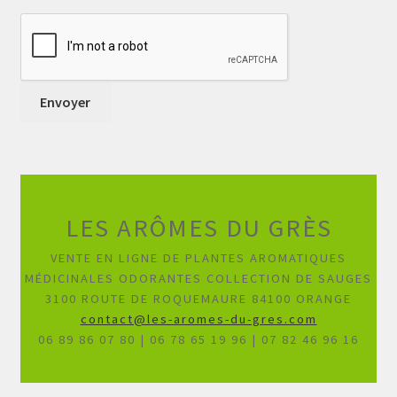
LES ARÔMES DU GRÈS
VENTE EN LIGNE DE PLANTES AROMATIQUES
MÉDICINALES ODORANTES COLLECTION DE SAUGES
3100 ROUTE DE ROQUEMAURE 84100 ORANGE
contact@les-aromes-du-gres.com
06 89 86 07 80 | 06 78 65 19 96 | 07 82 46 96 16