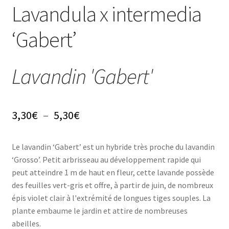
Conseils
Lavandula x intermedia
L’emballage
‘Gabert’
Avis
Lavandin 'Gabert'
Avis GOOGLE
Plage
3,30
€
–
5,30
€
de
Le lavandin ‘Gabert’ est un hybride très proche du lavandin
prix :
‘Grosso’. Petit arbrisseau au développement rapide qui
3,30€
peut atteindre 1 m de haut en fleur, cette lavande possède
des feuilles vert-gris et offre, à partir de juin, de nombreux
à
épis violet clair à l'extrémité de longues tiges souples. La
5,30€
plante embaume le jardin et attire de nombreuses
abeilles.