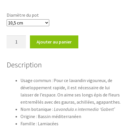
Diamètre du pot
quantité
Ajouter au panier
de
Lavandula
x
Description
intermedia
'Gabert'
Usage commun : Pour ce lavandin vigoureux, de
développement rapide, il est nécessaire de lui
laisser de l’espace. On aime ses longs épis de fleurs
entremêlés avec des gauras, achillées, agapanthes.
Nom botanique :
Lavandula x intermedia ‘Gabert’
Origine : Bassin méditerranéen
Famille : Lamiacées