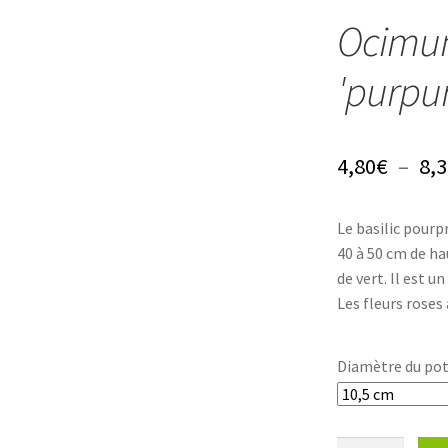
Ocimum
'purpu
4,80
€
–
8,3
Le basilic pour
40 à 50 cm de ha
de vert. Il est 
Les fleurs roses
Diamètre du po