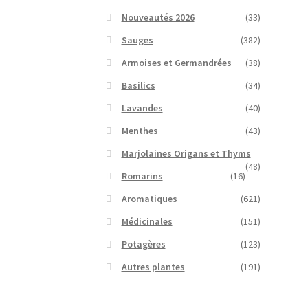
Nouveautés 2026
(33)
Sauges
(382)
Armoises et Germandrées
(38)
Basilics
(34)
Lavandes
(40)
Menthes
(43)
Marjolaines Origans et Thyms
(48)
Romarins
(16)
Aromatiques
(621)
Médicinales
(151)
Potagères
(123)
Autres plantes
(191)