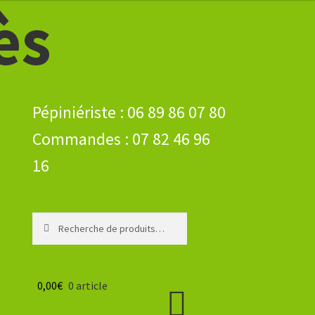
ès
Recherche
Recherche
pour :
0,00
€
0 article