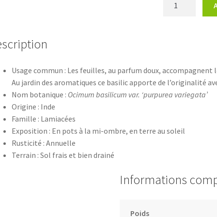
quantité
de
Basilic
pourpre
scription
panaché
Usage commun : Les feuilles, au parfum doux, accompagnent l
Au jardin des aromatiques ce basilic apporte de l’originalité a
Nom botanique :
Ocimum basilicum var. ‘purpurea variegata’
Origine : Inde
Famille : Lamiacées
Exposition : En pots à la mi-ombre, en terre au soleil
Rusticité : Annuelle
Terrain : Sol frais et bien drainé
Informations com
Poids