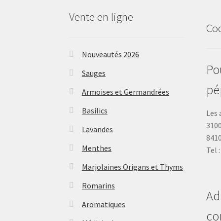
Vente en ligne
Co
Nouveautés 2026
Pou
Sauges
pé
Armoises et Germandrées
Basilics
Les 
3100
Lavandes
841
Menthes
Tel 
Marjolaines Origans et Thyms
Romarins
Ad
Aromatiques
co