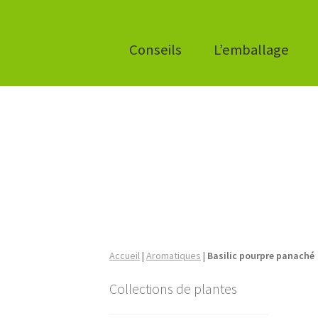
Conseils
L’emballage
Accueil
|
Aromatiques
|
Basilic pourpre panaché
Collections de plantes