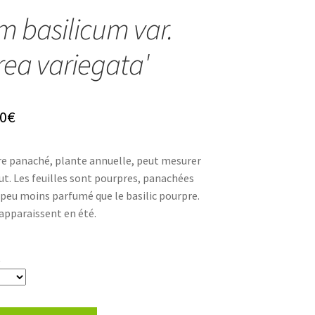
 basilicum var.
rea variegata'
Plage
0
€
de
pre panaché, plante annuelle, peut mesurer
prix :
ut. Les feuilles sont pourpres, panachées
4,80€
un peu moins parfumé que le basilic pourpre.
 apparaissent en été.
à
8,30€
t