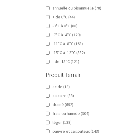
annuelle ou bisannuelle
(78)
+ de 0°C
(44)
-3°C à 0°C
(88)
-7°C à -4°C
(120)
-11°C à -8°C
(168)
-15°C à -12°C
(332)
- de -15°C
(121)
Produit Terrain
acide
(13)
calcaire
(33)
drainé
(692)
frais ou humide
(304)
léger
(138)
pauvre et caillouteux
(143)