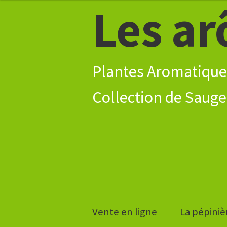
Les ar
Aller
Aller
à
à
au
8,30€
la
contenu
navigation
Plantes Aromatique
Vente en ligne
La pépiniè