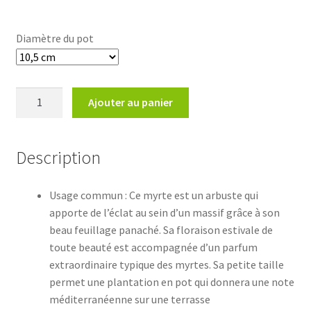
Diamètre du pot
quantité
Ajouter au panier
de
Myrtus
communis
Description
'Variegata'Myrte
commun
Usage commun : Ce myrte est un arbuste qui
panaché
apporte de l’éclat au sein d’un massif grâce à son
beau feuillage panaché. Sa floraison estivale de
toute beauté est accompagnée d’un parfum
extraordinaire typique des myrtes. Sa petite taille
permet une plantation en pot qui donnera une note
méditerranéenne sur une terrasse