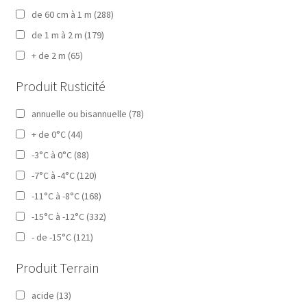
de 60 cm à 1 m
(288)
de 1 m à 2 m
(179)
+ de 2 m
(65)
Produit Rusticité
annuelle ou bisannuelle
(78)
+ de 0°C
(44)
-3°C à 0°C
(88)
-7°C à -4°C
(120)
-11°C à -8°C
(168)
-15°C à -12°C
(332)
- de -15°C
(121)
Produit Terrain
acide
(13)