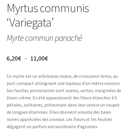
Conseils
Myrtus communis
L’emballage
‘Variegata’
Avis
Myrte commun panaché
Avis GOOGLE
Plage
6,20
€
–
11,00
€
de
Ce myrte est un arbrisseau vivace, de croissance lente, au
prix :
port compact atteignant une hauteur d’un mètre environ.
6,20€
Ses feuilles persistantes sont ovales, vertes, marginées de
blanc crème. En été apparaissent des fleurs blanches à 5
à
pétales, solitaires, présentant dans leur centre un toupet
11,00€
de longues étamines. Elles donnent ensuite des baies
noires appréciées des oiseaux. Les fleurs et les feuilles
dégagent un parfum extraordinaire d’agrumes.