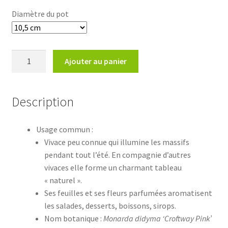
Diamètre du pot
quantité
Ajouter au panier
de
Monarda
didyma
Description
'Croftway
Pink'
Usage commun :
Vivace peu connue qui illumine les massifs
pendant tout l’été. En compagnie d’autres
vivaces elle forme un charmant tableau
« naturel ».
Ses feuilles et ses fleurs parfumées aromatisent
les salades, desserts, boissons, sirops.
Nom botanique :
Monarda didyma ‘Croftway Pink’