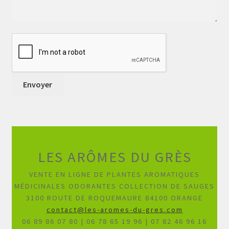
LES ARÔMES DU GRÈS
VENTE EN LIGNE DE PLANTES AROMATIQUES
MÉDICINALES ODORANTES COLLECTION DE SAUGES
3100 ROUTE DE ROQUEMAURE 84100 ORANGE
contact@les-aromes-du-gres.com
06 89 86 07 80 | 06 78 65 19 96 | 07 82 46 96 16