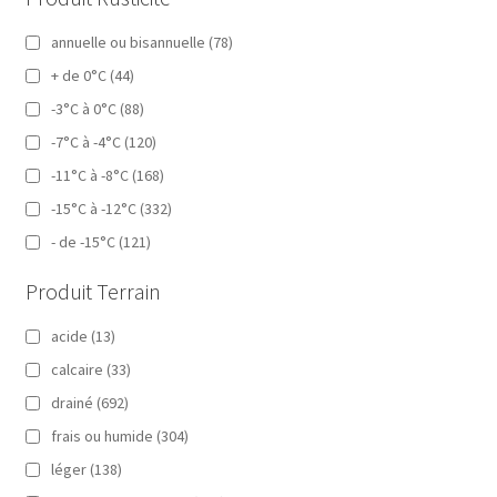
annuelle ou bisannuelle
(78)
+ de 0°C
(44)
-3°C à 0°C
(88)
-7°C à -4°C
(120)
-11°C à -8°C
(168)
-15°C à -12°C
(332)
- de -15°C
(121)
Produit Terrain
acide
(13)
calcaire
(33)
drainé
(692)
frais ou humide
(304)
léger
(138)