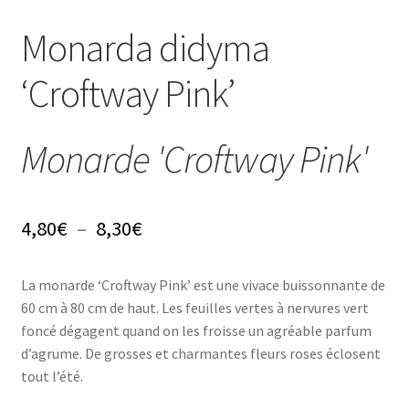
Conseils
Monarda didyma
L’emballage
‘Croftway Pink’
Avis
Monarde 'Croftway Pink'
Avis GOOGLE
Plage
4,80
€
–
8,30
€
de
La monarde ‘Croftway Pink’ est une vivace buissonnante de
prix :
60 cm à 80 cm de haut. Les feuilles vertes à nervures vert
4,80€
foncé dégagent quand on les froisse un agréable parfum
d’agrume. De grosses et charmantes fleurs roses éclosent
à
tout l’été.
8,30€