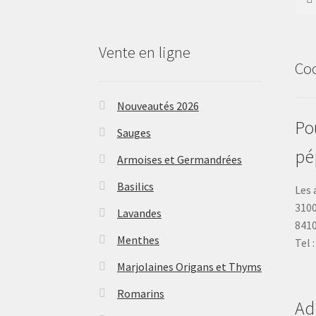
Vente en ligne
Co
Nouveautés 2026
Pou
Sauges
pé
Armoises et Germandrées
Basilics
Les 
3100
Lavandes
841
Menthes
Tel 
Marjolaines Origans et Thyms
Romarins
Ad