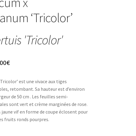
cum x
anum ‘Tricolor’
tuis 'Tricolor'
Plage
,00
€
de
Tricolor’ est une vivace aux tiges
prix :
ples, retombant. Sa hauteur est d’environ
6,20€
rgeur de 50 cm . Les feuilles semi-
ales sont vert et crème marginées de rose.
à
s jaune vif en forme de coupe éclosent pour
11,00€
es fruits ronds pourpres.