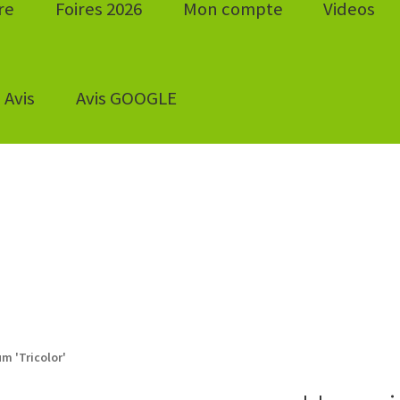
re
Foires 2026
Mon compte
Videos
Avis
Avis GOOGLE
m 'Tricolor'