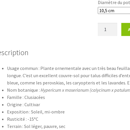
Diamètre du po
quantité
de
Hypericum
x
scription
moserianum
'Tricolor'
Usage commun : Plante ornementale avec un très beau feuilla
longue. C’est un excellent couvre-sol pour talus difficiles d’ent
bleue, comme les perovskias, les caryopteris et les lavandes. E
Nom botanique :
Hypericum x moserianum (calycinum x patulum) 
Famille : Clusiacées
Origine : Cultivar
Exposition : Soleil, mi-ombre
Rusticité : -15°C
Terrain : Sol léger, pauvre, sec