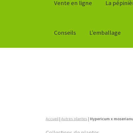
Vente en ligne
La pépiniè
Conseils
L’emballage
Accueil
|
Autres plantes
|
Hypericum x moserianu
Collections de plantes