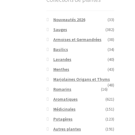
Nouveautés 2026
(33)
Sauges
(382)
Armoises et Germandrées
(38)
Basilics
(34)
Lavandes
(40)
Menthes
(43)
Marjolaines Origans et Thyms
(48)
Romarins
(16)
Aromatiques
(621)
Médicinales
(151)
Potagères
(123)
Autres plantes
(191)