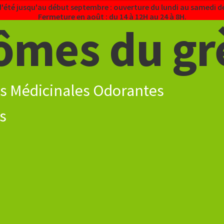
d'été jusqu'au début septembre : ouverture du lundi au samedi de
Fermeture en août : du 14 à 12H au 24 à 8H.
ômes du gr
s Médicinales Odorantes