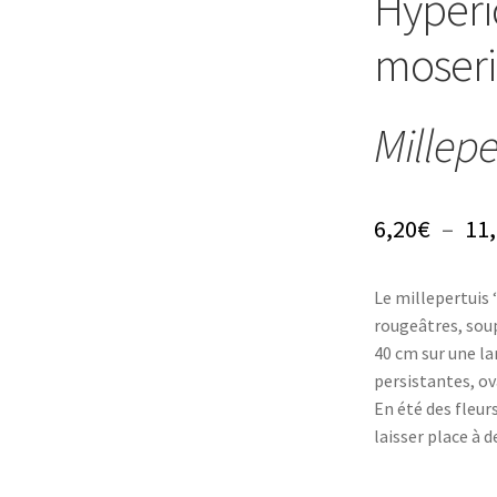
Hyperi
moseri
Milleper
6,20
€
–
11
Le millepertuis ‘
rougeâtres, sou
40 cm sur une la
persistantes, ov
En été des fleur
laisser place à d