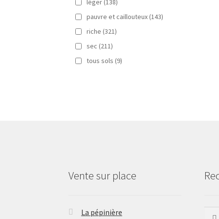
léger
(138)
pauvre et caillouteux
(143)
riche
(321)
sec
(211)
tous sols
(9)
Vente sur place
Re
La pépinière
Rech