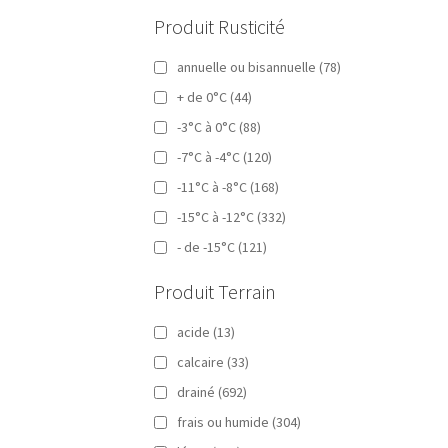
Produit Rusticité
annuelle ou bisannuelle
(78)
+ de 0°C
(44)
-3°C à 0°C
(88)
-7°C à -4°C
(120)
-11°C à -8°C
(168)
-15°C à -12°C
(332)
- de -15°C
(121)
Produit Terrain
acide
(13)
calcaire
(33)
drainé
(692)
frais ou humide
(304)