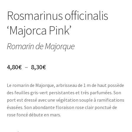
Conseils
Rosmarinus officinalis
L’emballage
‘Majorca Pink’
Avis
Romarin de Majorque
Avis GOOGLE
Plage
4,80
€
–
8,30
€
de
Le romarin de Majorque, arbrisseau de 1 m de haut possède
prix :
des feuilles gris-vert persistantes et très parfumées. Son
4,80€
port est dressé avec une végétation souple à ramifications
évasées. Son abondante floraison rose clair ponctué de
à
rose foncé débute en mars.
8,30€