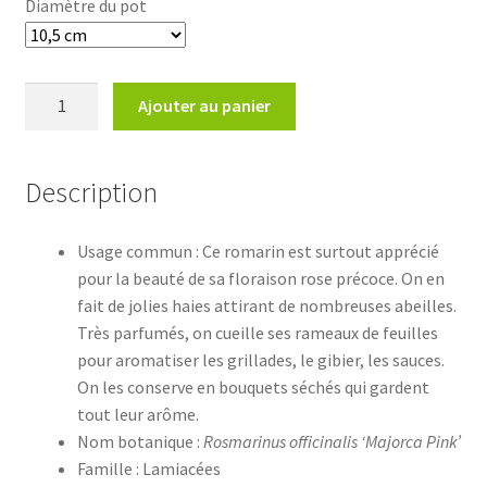
Diamètre du pot
quantité
Ajouter au panier
de
Rosmarinus
officinalis
Description
'Majorca
Pink'Romarin
Usage commun : Ce romarin est surtout apprécié
de
pour la beauté de sa floraison rose précoce. On en
Majorque
fait de jolies haies attirant de nombreuses abeilles.
Très parfumés, on cueille ses rameaux de feuilles
pour aromatiser les grillades, le gibier, les sauces.
On les conserve en bouquets séchés qui gardent
tout leur arôme.
Nom botanique :
Rosmarinus officinalis ‘Majorca Pink’
Famille : Lamiacées