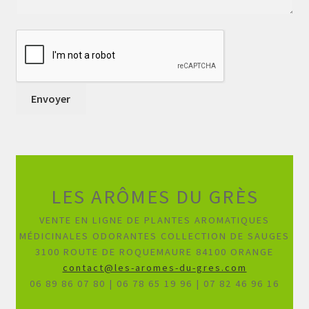
LES ARÔMES DU GRÈS
VENTE EN LIGNE DE PLANTES AROMATIQUES
MÉDICINALES ODORANTES COLLECTION DE SAUGES
3100 ROUTE DE ROQUEMAURE 84100 ORANGE
contact@les-aromes-du-gres.com
06 89 86 07 80 | 06 78 65 19 96 | 07 82 46 96 16