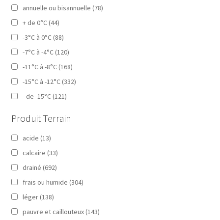
annuelle ou bisannuelle
(78)
+ de 0°C
(44)
-3°C à 0°C
(88)
-7°C à -4°C
(120)
-11°C à -8°C
(168)
-15°C à -12°C
(332)
- de -15°C
(121)
Produit Terrain
acide
(13)
calcaire
(33)
drainé
(692)
frais ou humide
(304)
léger
(138)
pauvre et caillouteux
(143)