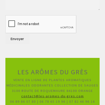
LES ARÔMES DU GRÈS
VENTE EN LIGNE DE PLANTES AROMATIQUES
MÉDICINALES ODORANTES COLLECTION DE SAUGES
3100 ROUTE DE ROQUEMAURE 84100 ORANGE
contact@les-aromes-du-gres.com
06 89 86 07 80 | 06 78 65 19 96 | 07 82 46 96 16