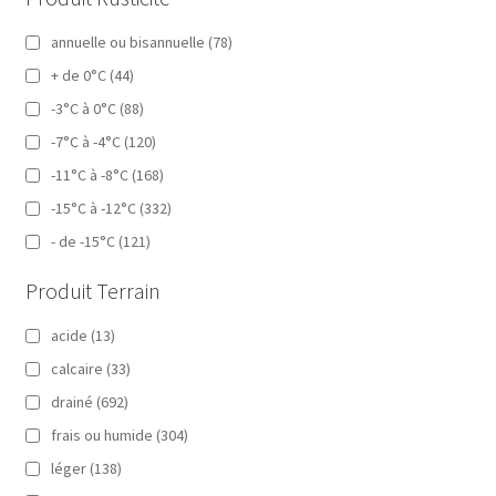
annuelle ou bisannuelle
(78)
+ de 0°C
(44)
-3°C à 0°C
(88)
-7°C à -4°C
(120)
-11°C à -8°C
(168)
-15°C à -12°C
(332)
- de -15°C
(121)
Produit Terrain
acide
(13)
calcaire
(33)
drainé
(692)
frais ou humide
(304)
léger
(138)