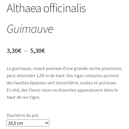
Conseils
Althaea officinalis
L’emballage
Guimauve
Avis
Avis GOOGLE
Plage
3,30
€
–
5,30
€
de
La guimauve, vivace pourvue d’une grande racine pivotante,
prix :
peut atteindre 1,50 m de haut. Ses tiges robustes portent
3,30€
des feuilles épaisses vert blanchâtre, ovales et pointues.
En été, des fleurs roses ou blanches apparaissent dans le
à
haut de ces tiges.
5,30€
Diamètre du pot