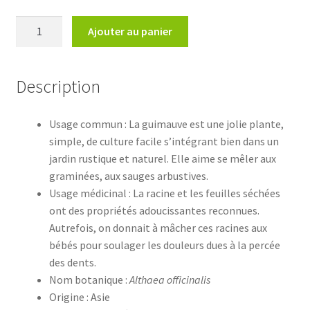
quantité
Ajouter au panier
de
Althaea
officinalis
Description
Usage commun : La guimauve est une jolie plante,
simple, de culture facile s’intégrant bien dans un
jardin rustique et naturel. Elle aime se mêler aux
graminées, aux sauges arbustives.
Usage médicinal : La racine et les feuilles séchées
ont des propriétés adoucissantes reconnues.
Autrefois, on donnait à mâcher ces racines aux
bébés pour soulager les douleurs dues à la percée
des dents.
Nom botanique :
Althaea officinalis
Origine : Asie