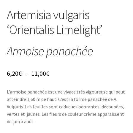
Conseils
Artemisia vulgaris
L’emballage
‘Orientalis Limelight’
Avis
Armoise panachée
Avis GOOGLE
Plage
6,20
€
–
11,00
€
de
L’armoise panachée est une vivace très vigoureuse qui peut
prix :
atteindre 1,60 m de haut. C’est la forme panachée de A.
6,20€
Vulgaris. Les feuilles sont caduques odorantes, découpées,
vertes et jaunes. Les fleurs de couleur crème apparaissent
à
de juin à août.
11,00€