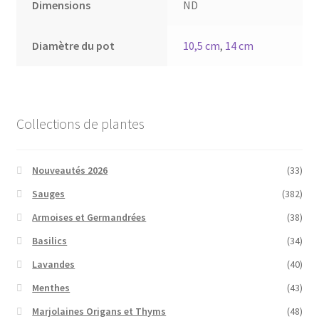
Dimensions
ND
Diamètre du pot
10,5 cm
,
14 cm
Collections de plantes
Nouveautés 2026
(33)
Sauges
(382)
Armoises et Germandrées
(38)
Basilics
(34)
Lavandes
(40)
Menthes
(43)
Marjolaines Origans et Thyms
(48)