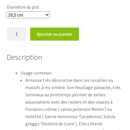
Diamètre du pot
quantité
Ajouter au panier
de
Artemisia
vulgaris
Description
'Orientalis
Limelight'
Usage commun :
Armoise très décorative dans les rocailles ou
massifs à mi-ombre. Son feuillage panaché, très
lumineux au printemps permet de belles
associations avec des rosiers et des vivaces à
floraison crème ( salvia jamensis’Melen’) ou
violette ( Salvia nemorosa ‘Caradonna’, Salvia
greggii ‘Violette de Loire’). Elle s’étend