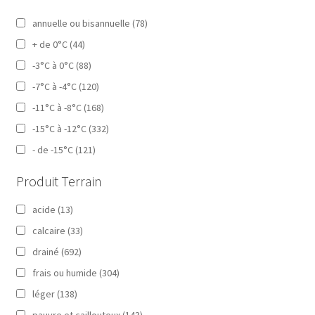
annuelle ou bisannuelle
(78)
+ de 0°C
(44)
-3°C à 0°C
(88)
-7°C à -4°C
(120)
-11°C à -8°C
(168)
-15°C à -12°C
(332)
- de -15°C
(121)
Produit Terrain
acide
(13)
calcaire
(33)
drainé
(692)
frais ou humide
(304)
léger
(138)
pauvre et caillouteux
(143)