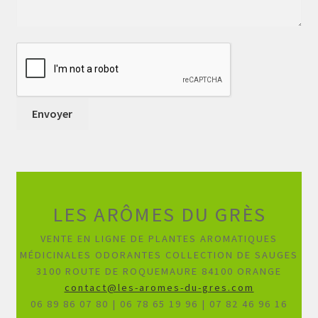
LES ARÔMES DU GRÈS
VENTE EN LIGNE DE PLANTES AROMATIQUES
MÉDICINALES ODORANTES COLLECTION DE SAUGES
3100 ROUTE DE ROQUEMAURE 84100 ORANGE
contact@les-aromes-du-gres.com
06 89 86 07 80 | 06 78 65 19 96 | 07 82 46 96 16