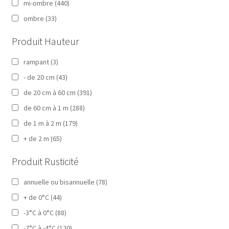
mi-ombre
(440)
ombre
(33)
Produit Hauteur
rampant
(3)
- de 20 cm
(43)
de 20 cm à 60 cm
(391)
de 60 cm à 1 m
(288)
de 1 m à 2 m
(179)
+ de 2 m
(65)
Produit Rusticité
annuelle ou bisannuelle
(78)
+ de 0°C
(44)
-3°C à 0°C
(88)
-7°C à -4°C
(120)