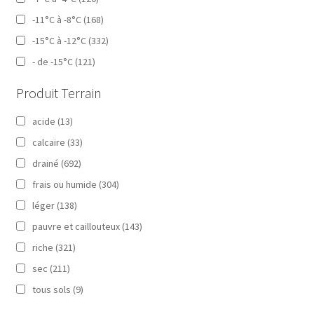
-11°C à -8°C
(168)
-15°C à -12°C
(332)
- de -15°C
(121)
Produit Terrain
acide
(13)
calcaire
(33)
drainé
(692)
frais ou humide
(304)
léger
(138)
pauvre et caillouteux
(143)
riche
(321)
sec
(211)
tous sols
(9)