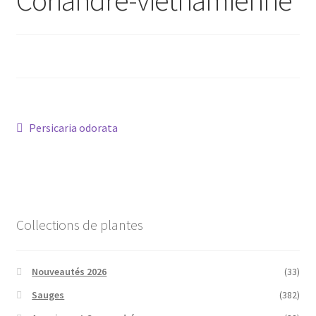
Conseils
L’emballage
Avis
Navigation
Article
Persicaria odorata
Avis GOOGLE
précédent :
de
l’article
Collections de plantes
Nouveautés 2026
(33)
Sauges
(382)