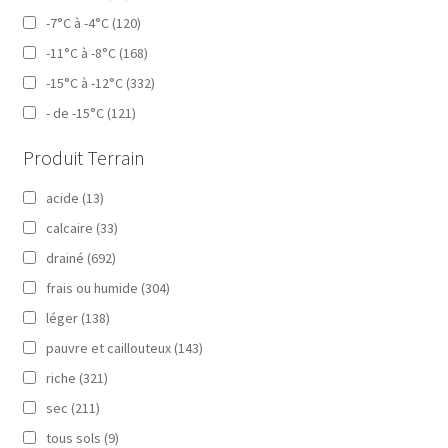
-7°C à -4°C
(120)
-11°C à -8°C
(168)
-15°C à -12°C
(332)
- de -15°C
(121)
Produit Terrain
acide
(13)
calcaire
(33)
drainé
(692)
frais ou humide
(304)
léger
(138)
pauvre et caillouteux
(143)
riche
(321)
sec
(211)
tous sols
(9)