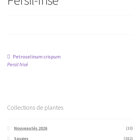
Conseils
L’emballage
Avis
Navigation
Article
Petroselinum crispum
Avis GOOGLE
précédent :
Persil frisé
de
l’article
Collections de plantes
Nouveautés 2026
(33)
Sauges
(382)