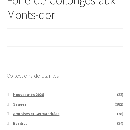
Monts-dor
Conseils
L’emballage
Avis
Avis GOOGLE
Collections de plantes
Nouveautés 2026
(33)
Sauges
(382)
Armoises et Germandrées
(38)
Basilics
(34)