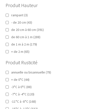
Produit Hauteur
rampant
(3)
- de 20 cm
(43)
de 20 cm à 60 cm
(391)
de 60 cm à 1 m
(288)
de 1 m à 2 m
(179)
+ de 2 m
(65)
Produit Rusticité
annuelle ou bisannuelle
(78)
+ de 0°C
(44)
-3°C à 0°C
(88)
-7°C à -4°C
(120)
-11°C à -8°C
(168)
-15°C à -12°C
(332)