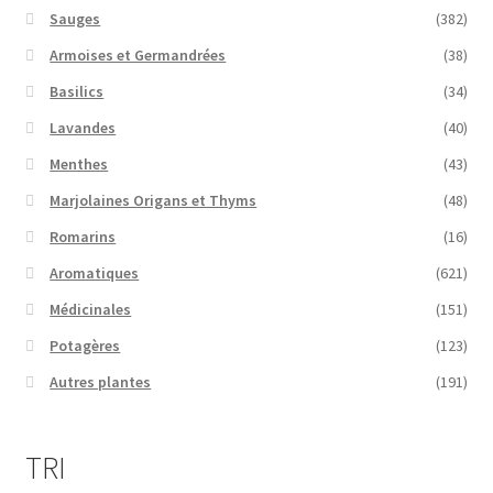
Sauges
(382)
Armoises et Germandrées
(38)
Basilics
(34)
Lavandes
(40)
Menthes
(43)
Marjolaines Origans et Thyms
(48)
Romarins
(16)
Aromatiques
(621)
Médicinales
(151)
Potagères
(123)
Autres plantes
(191)
TRI