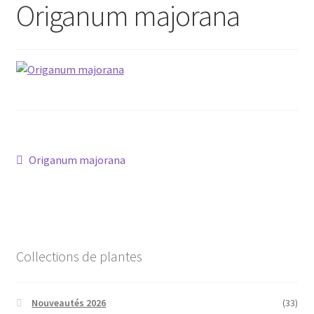
Origanum majorana
Conseils
L’emballage
Avis
Avis GOOGLE
Navigation
Article
Origanum majorana
précédent :
de
l’article
Collections de plantes
Nouveautés 2026
(33)