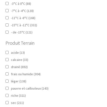
-3°C à 0°C
(88)
-7°C à -4°C
(120)
-11°C à -8°C
(168)
-15°C à -12°C
(332)
- de -15°C
(121)
Produit Terrain
acide
(13)
calcaire
(33)
drainé
(692)
frais ou humide
(304)
léger
(138)
pauvre et caillouteux
(143)
riche
(321)
sec
(211)