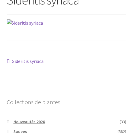
Conseils
L’emballage
Avis
Avis GOOGLE
Navigation
Article
Sideritis syriaca
précédent :
de
l’article
Collections de plantes
Nouveautés 2026
(33)
Sauges
(382)