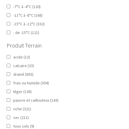
-7°C à -4°C
(120)
-11°C à -8°C
(168)
-15°C à -12°C
(332)
- de -15°C
(121)
Produit Terrain
acide
(13)
calcaire
(33)
drainé
(692)
frais ou humide
(304)
léger
(138)
pauvre et caillouteux
(143)
riche
(321)
sec
(211)
tous sols
(9)